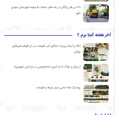
۲۱۰ تن قیر رایگان در راه معابر محلات فرسوده شهرستان مهدی
شهر
آخر هفته کجا برم ؟
تنگه و آبشار روزیه؛ خنکای ناب طبیعت در دل کوهستان‌های
چاشم
از مرال و پلنگ تا مار کبری؛ ماجراجویی در نزدیکی شهمیرزاد
رودبارک بالا؛ جایی میان ابرها و طبیعت