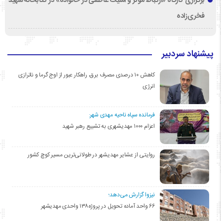
برگزاری کارگاه «ارتباط مؤثر و امنیت عاطفی در خانواده» در کتابخانه شهید
فخری‌زاده
پیشنهاد سردبیر
کاهش ۱۰ درصدی مصرف برق، راهکار عبور از اوج گرما و ناترازی
انرژی
فرمانده سپاه ناحیه مهدی شهر:
اعزام ۱۰۰۰ مهدیشهری به تشییع رهبر شهید
روایتی از عشایر مهدیشهر در طولانی‌ترین مسیر کوچ کشور
نیزوا گزارش می‌دهد؛
۶۶ واحد آماده تحویل در پروژه۱۳۸ واحدی مهدیشهر