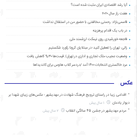
آیا رشد اقتصادی ایران مثبت شده است؟
هفت راز سال ۲۰۲۰
قاسمی‌نژاد: رحمتی مخالفتی با حضور من در استقلال نداشت
در باب یک اقدام پرهزینه
فاجعه خورشیدی روی نیمکت ارزشمند ملی
زالی: تهران را تعطیل کنید؛ در مبتلایان کرونا رکورد شکستیم
وضعیت عجیب ملک تجاری و اداری در تهران/ قیمت‌ها ۳۰% کاهش یافت
مردِ خاکستری انتخابات ۱۴۰۰ آمد /دردسر کلاب هاوس برای کاندیداها
عکس
اقدامی زیبا در راستای ترویج فرهنگ شهادت در مهدیشهر ؛ عکس‌های زیبای شهدا بر
دیوار یادمان
1 سال پیش
مردم مهدیشهر در جشن ۴۵ سالگیِ انقلاب
2 سال پیش