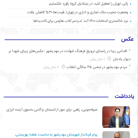
زالی: تهران را تعطیل کنید؛ در مبتلایان کرونا رکورد شکستیم
وضعیت عجیب ملک تجاری و اداری در تهران/ قیمت‌ها ۳۰% کاهش یافت
مردِ خاکستری انتخابات ۱۴۰۰ آمد /دردسر کلاب هاوس برای کاندیداها
عکس
اقدامی زیبا در راستای ترویج فرهنگ شهادت در مهدیشهر ؛ عکس‌های زیبای شهدا بر
دیوار یادمان
1 سال پیش
مردم مهدیشهر در جشن ۴۵ سالگیِ انقلاب
2 سال پیش
یادداشت
صرفه‌جویی، راهی برای عبور از تابستان و گامی به‌سوی آینده انرژی
پیام فرماندار شهرستان مهدیشهر به مناسبت هفته بهزیستی: