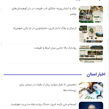
تنگه و آبشار روزیه؛ خنکای ناب طبیعت در دل کوهستان‌های
چاشم
از مرال و پلنگ تا مار کبری؛ ماجراجویی در نزدیکی شهمیرزاد
رودبارک بالا؛ جایی میان ابرها و طبیعت
اخبار استان
تخصیص ۱۸ هزار میلیارد ریال از مالیات در سمنان برای
زیرساخت‌ها
انسجام ملی لازمه امروز؛ «جنگ روایت‌ها» مدیریت هوشمند