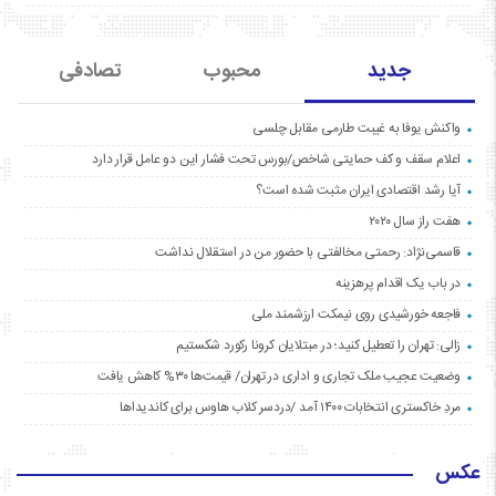
جدید
محبوب
تصادفی
واکنش یوفا به غیبت طارمی مقابل چلسی
اعلام سقف و کف حمایتی شاخص/بورس تحت فشار این دو عامل قرار دارد
آیا رشد اقتصادی ایران مثبت شده است؟
هفت راز سال ۲۰۲۰
قاسمی‌نژاد: رحمتی مخالفتی با حضور من در استقلال نداشت
در باب یک اقدام پرهزینه
فاجعه خورشیدی روی نیمکت ارزشمند ملی
زالی: تهران را تعطیل کنید؛ در مبتلایان کرونا رکورد شکستیم
وضعیت عجیب ملک تجاری و اداری در تهران/ قیمت‌ها ۳۰% کاهش یافت
مردِ خاکستری انتخابات ۱۴۰۰ آمد /دردسر کلاب هاوس برای کاندیداها
عکس