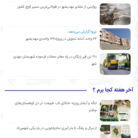
روایتی از عشایر مهدیشهر در طولانی‌ترین مسیر کوچ کشور
نیزوا گزارش می‌دهد؛
۶۶ واحد آماده تحویل در پروژه۱۳۸ واحدی مهدیشهر
۲۱۰ تن قیر رایگان در راه معابر محلات فرسوده شهرستان مهدی
شهر
آخر هفته کجا برم ؟
تنگه و آبشار روزیه؛ خنکای ناب طبیعت در دل کوهستان‌های
چاشم
از مرال و پلنگ تا مار کبری؛ ماجراجویی در نزدیکی شهمیرزاد