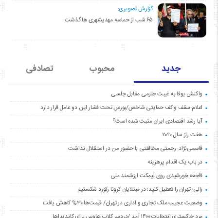
گزارش تصویری:
۶۵ شب از حماسه مهدیشهری ها گذشت
جدید
محبوب
تصادفی
واکنش یوفا به غیبت طارمی مقابل چلسی
اعلام سقف و کف حمایتی شاخص/بورس تحت فشار این دو عامل قرار دارد
آیا رشد اقتصادی ایران مثبت شده است؟
هفت راز سال ۲۰۲۰
قاسمی‌نژاد: رحمتی مخالفتی با حضور من در استقلال نداشت
در باب یک اقدام پرهزینه
فاجعه خورشیدی روی نیمکت ارزشمند ملی
زالی: تهران را تعطیل کنید؛ در مبتلایان کرونا رکورد شکستیم
وضعیت عجیب ملک تجاری و اداری در تهران/ قیمت‌ها ۳۰% کاهش یافت
مردِ خاکستری انتخابات ۱۴۰۰ آمد /دردسر کلاب هاوس برای کاندیداها