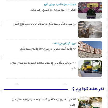
فرمانده سپاه ناحیه مهدی شهر:
اعزام ۱۰۰۰ مهدیشهری به تشییع رهبر شهید
روایتی از عشایر مهدیشهر در طولانی‌ترین مسیر کوچ کشور
نیزوا گزارش می‌دهد؛
۶۶ واحد آماده تحویل در پروژه۱۳۸ واحدی مهدیشهر
۲۱۰ تن قیر رایگان در راه معابر محلات فرسوده شهرستان مهدی
شهر
آخر هفته کجا برم ؟
تنگه و آبشار روزیه؛ خنکای ناب طبیعت در دل کوهستان‌های
چاشم