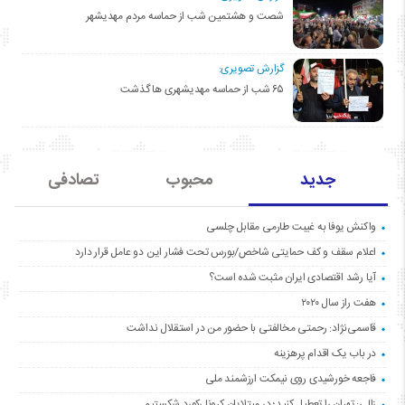
شصت و هشتمین شب از حماسه مردم مهدیشهر
گزارش تصویری:
۶۵ شب از حماسه مهدیشهری ها گذشت
جدید
محبوب
تصادفی
واکنش یوفا به غیبت طارمی مقابل چلسی
اعلام سقف و کف حمایتی شاخص/بورس تحت فشار این دو عامل قرار دارد
آیا رشد اقتصادی ایران مثبت شده است؟
هفت راز سال ۲۰۲۰
قاسمی‌نژاد: رحمتی مخالفتی با حضور من در استقلال نداشت
در باب یک اقدام پرهزینه
فاجعه خورشیدی روی نیمکت ارزشمند ملی
زالی: تهران را تعطیل کنید؛ در مبتلایان کرونا رکورد شکستیم