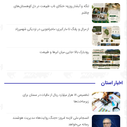
تنگه و آبشار روزیه؛ خنکای ناب طبیعت در دل کوهستان‌های
چاشم
از مرال و پلنگ تا مار کبری؛ ماجراجویی در نزدیکی شهمیرزاد
رودبارک بالا؛ جایی میان ابرها و طبیعت
اخبار استان
تخصیص ۱۸ هزار میلیارد ریال از مالیات در سمنان برای
زیرساخت‌ها
انسجام ملی لازمه امروز؛ «جنگ روایت‌ها» مدیریت هوشمند
رسانه می‌خواهد