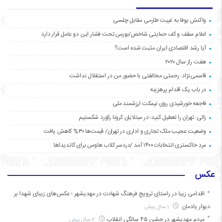
واکنش یوفا به غیبت طارمی مقابل چلسی
اعلام سقف و کف حمایتی شاخص/بورس تحت فشار این دو عامل قرار دارد
آیا رشد اقتصادی ایران مثبت شده است؟
هفت راز سال ۲۰۲۰
قاسمی‌نژاد: رحمتی مخالفتی با حضور من در استقلال نداشت
در باب یک اقدام پرهزینه
فاجعه خورشیدی روی نیمکت ارزشمند ملی
زالی: تهران را تعطیل کنید؛ در مبتلایان کرونا رکورد شکستیم
وضعیت عجیب ملک تجاری و اداری در تهران/ قیمت‌ها ۳۰% کاهش یافت
مردِ خاکستری انتخابات ۱۴۰۰ آمد /دردسر کلاب هاوس برای کاندیداها
عکس
اقدامی زیبا در راستای ترویج فرهنگ شهادت در مهدیشهر ؛ عکس‌های زیبای شهدا بر
دیوار یادمان
1 سال پیش
مردم مهدیشهر در جشن ۴۵ سالگیِ انقلاب
2 سال پیش