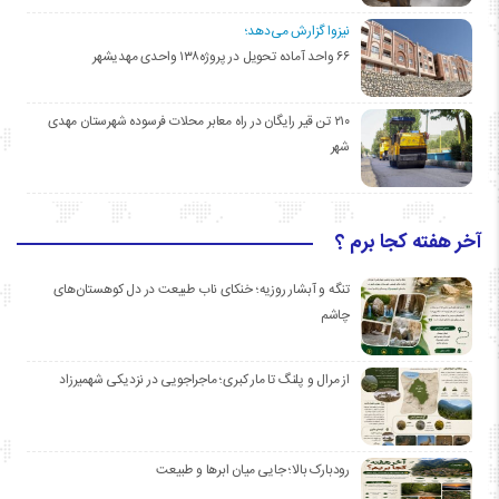
نیزوا گزارش می‌دهد؛
۶۶ واحد آماده تحویل در پروژه۱۳۸ واحدی مهدیشهر
۲۱۰ تن قیر رایگان در راه معابر محلات فرسوده شهرستان مهدی
شهر
آخر هفته کجا برم ؟
تنگه و آبشار روزیه؛ خنکای ناب طبیعت در دل کوهستان‌های
چاشم
از مرال و پلنگ تا مار کبری؛ ماجراجویی در نزدیکی شهمیرزاد
رودبارک بالا؛ جایی میان ابرها و طبیعت