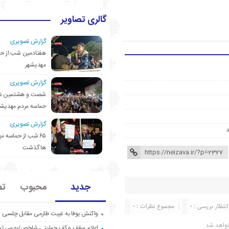
گالری تصاویر
گزارش تصویری:
هفتادمین شب از حم
مهدیشهر
گزارش تصویری:
شصت و هشتمین ش
حماسه مردم مهدیشه
گزارش تصویری:
۶۵ شب از حماسه 
ها گذشت
جدید
محبوب
تص
انتظار بررسی : 0
مجموع نظرات : 0
واکنش یوفا به غیبت طارمی مقابل چلسی
واهد شد.
اعلام سقف و کف حمایتی شاخص/بورس ت