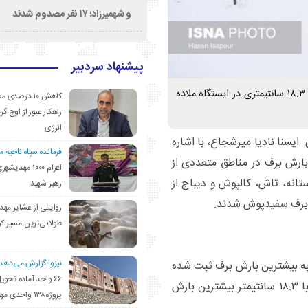
و شهمیرزاد؛ ۱۷ نفر مصدوم شدند
پیشنهاد سردبیر
رئیس مرکز پیش‌بینی هواشناسی استان سمنان از بارش برف ۱۸.۳ سانتیمتری در ایستگاه ملاده
کاهش ۱۰ درصد
راهکار عبور از اوج گرم
انرژی
 ایسنا نادیا میرشجاع، با اشاره
فرمانده سپاه ناحیه 
اره به بارش برف در مناطق متعددی از
اعزام ۱۰۰۰ مهد
ستانه، تاش، کالپوش و دیباج از
رهبر شهید
ش برف سفیدپوش شدند.
روایتی از عشایر مهد
طولانی‌ترین مسیر ک
نیزوا گزارش می‌دهد؛
به بیشترین بارش برف ثبت شده
۶۶ واحد آماده تحوی
در استان اضافه کرد: ایستگاه ملاده در بخش شهمیرزاد با ۱۸.۳ سانتیمتر بیشترین بارش
پروژه۱۳۸ واحدی مهدیشهر