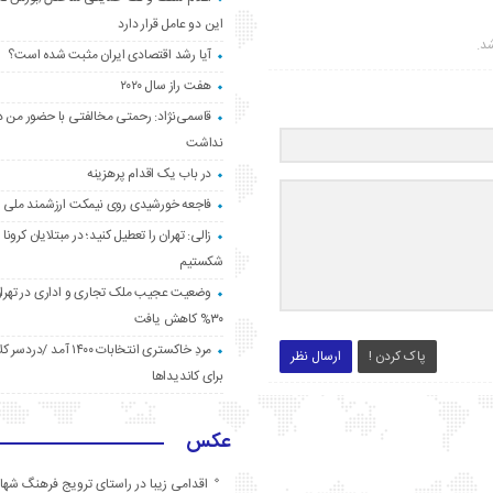
این دو عامل قرار دارد
شد.
آیا رشد اقتصادی ایران مثبت شده است؟
هفت راز سال ۲۰۲۰
قاسمی‌نژاد: رحمتی مخالفتی با حضور من د
نداشت
در باب یک اقدام پرهزینه
فاجعه خورشیدی روی نیمکت ارزشمند ملی
زالی: تهران را تعطیل کنید؛ در مبتلایان کرونا 
شکستیم
وضعیت عجیب ملک تجاری و اداری در تهران
۳۰% کاهش یافت
مردِ خاکستری انتخابات ۱۴۰۰ آ
پاک کردن !
ارسال نظر
برای کاندیداها
عکس
اقدامی زیبا در راستای ترویج فرهنگ شها