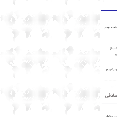
اسه مردم
ب از
ر
مهدیشهری
ادفی
حت فشار