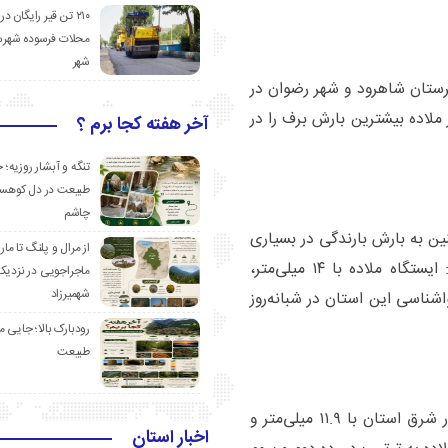
۲۱۰ تن قیر رایگان در
محلات فرسوده شهرس
شهر
ستان شاهرود و شهر رضوان در
سانتیمتر بعد از ملاده بیشترین بارش برف را در
آخر هفته کجا برم ؟
تنگه و آبشار روزیه؛ 
طبیعت در دل کوهست
چاشم
 به بارش بارندگی در بسیاری
از مرال و پلنگ تا مار
از نقاط این استان طی چند روز اخیر خبر داد و گفت: ایستگاه ملاده با ۱۴ میلی‌متر،
ماجراجویی در نزدیک
شهمیرزاد
اشناسی این استان در شبانه‌روز
رودبارک بالا؛ جایی می
طبیعت
وی تصریح کرد: همچنین ایستگاه حسین‌آباد کالپوش در شرق استان با ۱۱.۹ میلی‌متر و
اخبار استان