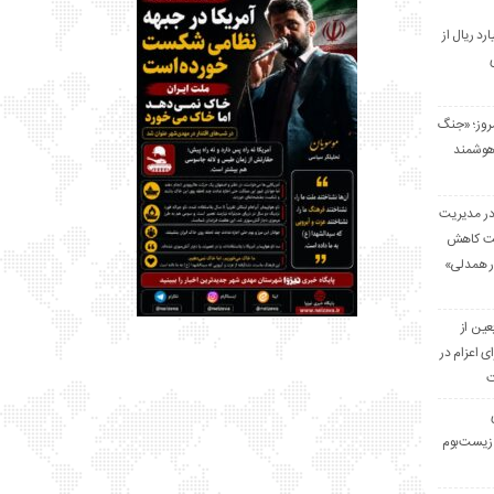
 میلیارد ریال از
مروز؛ «جنگ
هوشمند
در مدیریت
بت کاهش
قرار همدلی»
ر اربعین از
ی اعزام در
ت
زیست‌بوم