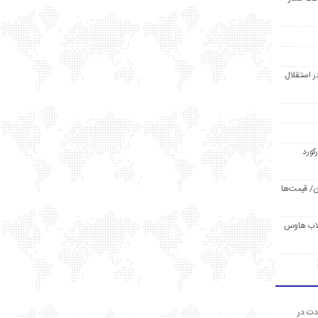
ر استقلال
رکورد
/ قیمت‌ها
مد /دردسر کلاب هاوس
دت در