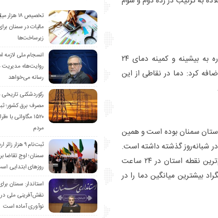
با ۹.۷ میلی‌متر بعد از ملاده به ترتیب در رده دوم و سوم
تخصیص ۱۸ هزار
مالیات در سمنان برای
زیرساخت‌ها
انسجام ملی لازمه ا
رئیس مرکز پیش‌بینی هواشناسی استان سمنان با اشاره به بیشینه و کمینه دمای ۲۴
روایت‌ها» مدیریت 
ه کرد: دما در نقاطی از این
رسانه می‌خواهد
رکوردشکنی تاریخی 
مصرف برق کشور؛ ث
۱۵۲۰ مگاواتی با «
مردم
رجه سردترین نقطه استان سمنان بوده است و همین
ثبت‌نام ۹ هزار زائ
 دما را در شبانه‌روز گذشته داشته است.
سمنان؛ اوج تقاضا برا
ضمن اینکه شهر میامی نیز با ۱۲.۸ درجه سانتیگراد گرم‌ترین نقطه استان در ۲۴ ساعت
روزهای ابتدایی اس
 همچنین با ۸.۱ درجه سانتیگراد بیشترین میانگین دما را در
استاندار: سمنان برای
نقش‌آفرینی ملی در 
نوآوری آماده است