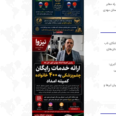
 راه معابر
تان مهدی
خنکای ناب
ان‌های
 کبری؛
ی
ان ابرها و