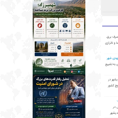
ی مصرف برق،
ا و ناترازی
مهدی شهر:
یشهری به تشییع
یشهر در
وچ کشور
ل در