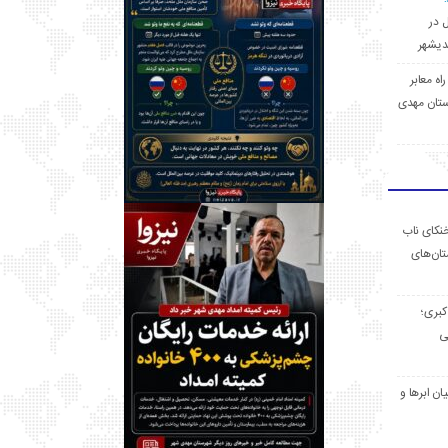
ل در
 راه معابر
تان مهدی
خنکای ناب
ان‌های
 کبری؛
ی
ان ابرها و