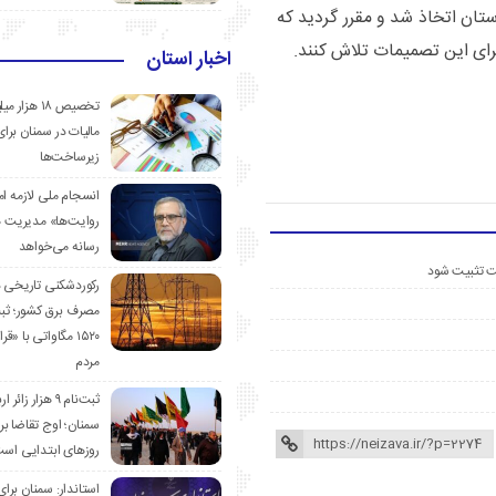
تان اتخاذ شد و مقرر گردید که
رای این تصمیمات تلاش کنند.
اخبار استان
تخصیص ۱۸ هزار
مالیات در سمنان برای
زیرساخت‌ها
انسجام ملی لازمه ا
روایت‌ها» مدیریت 
رسانه می‌خواهد
ست تثبیت شود
رکوردشکنی تاریخی 
مصرف برق کشور؛ ث
۱۵۲۰ مگاواتی با «
مردم
ثبت‌نام ۹ هزار زائ
سمنان؛ اوج تقاضا برا
روزهای ابتدایی اس
استاندار: سمنان برای