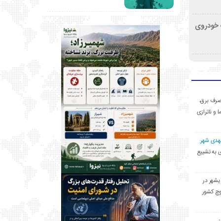
کشف خودروی
ی مصرف برق،
ا و ناترازی
مهدی شهر:
یشهری به تشییع
یشهر در
وچ کشور