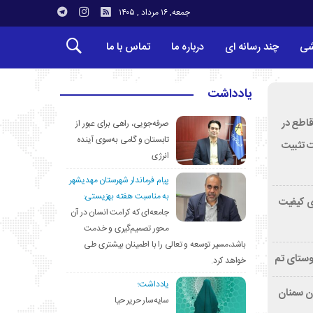
جمعه, ۱۶ مرداد , ۱۴۰۵
شی
چند رسانه ای
درباره ما
تماس با ما
یادداشت
قاطع در
صرفه‌جویی، راهی برای عبور از
تابستان و گامی به‌سوی آینده
ت تثبیت
انرژی
پیام فرماندار شهرستان مهدیشهر
به مناسبت هفته بهزیستی:
ی کیفیت
جامعه‌ای که کرامت انسان در آن
محور تصمیم‌گیری و خدمت
باشد،مسیر توسعه و تعالی را با اطمینان بیشتری طی
وستای تم
خواهد کرد.
یادداشت؛
تان سمنان
سایه‌سار حریر حیا