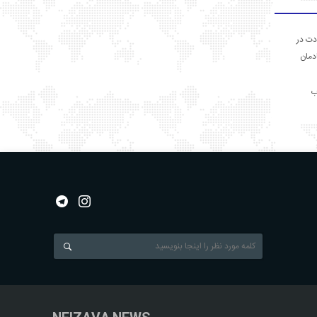
دت در
ادمان