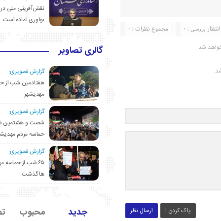
نقش‌آفرینی ملی در 
نوآوری آماده است
انتظار بررسی : 0
مجموع نظرات : 0
واهد شد.
گالری تصاویر
شد.
گزارش تصویری:
هفتادمین شب از حم
مهدیشهر
گزارش تصویری:
شصت و هشتمین ش
حماسه مردم مهدیشه
گزارش تصویری:
۶۵ شب از حماسه 
ها گذشت
جدید
محبوب
تص
پاک کردن !
ارسال نظر