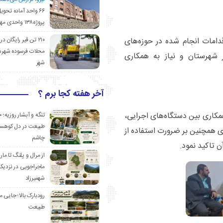
۶۶ واحد آماده تحوی
پروژه۱۳۸ واحدی مهدیشهر
۲۱۰ تن قیر رایگان در
دامات انجام شده در حوزه‌های
محلات فرسوده شهرس
 شهرستان و نیاز به همکاری
شهر
آخر هفته کجا برم ؟
مکاری بین دستگاه‌های اجرایی،
تنگه و آبشار روزیه؛ 
طبیعت در دل کوهست
وی همچنین بر ضرورت استفاده از
چاشم
 تاکید نمود.
از مرال و پلنگ تا مار
ماجراجویی در نزدیک
شهمیرزاد
رودبارک بالا؛ جایی می
طبیعت