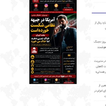
 میلیارد ریال از
مروز؛ «جنگ
هوشمند
در مدیریت
بت کاهش
قرار همدلی»
ر اربعین از
ی اعزام در
ت