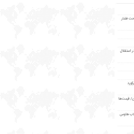
حت فشار
ر استقلال
رکورد
/ قیمت‌ها
مد /دردسر کلاب هاوس