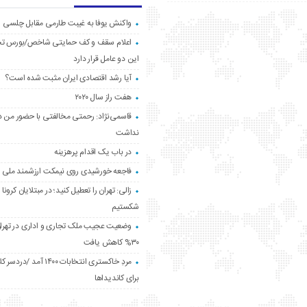
واکنش یوفا به غیبت طارمی مقابل چلسی
اعلام سقف و کف حمایتی شاخص/بورس ت
این دو عامل قرار دارد
آیا رشد اقتصادی ایران مثبت شده است؟
هفت راز سال ۲۰۲۰
قاسمی‌نژاد: رحمتی مخالفتی با حضور من د
نداشت
در باب یک اقدام پرهزینه
فاجعه خورشیدی روی نیمکت ارزشمند ملی
زالی: تهران را تعطیل کنید؛ در مبتلایان کرونا 
شکستیم
وضعیت عجیب ملک تجاری و اداری در تهران
۳۰% کاهش یافت
مردِ خاکستری انتخابات ۱۴۰۰ آ
برای کاندیداها