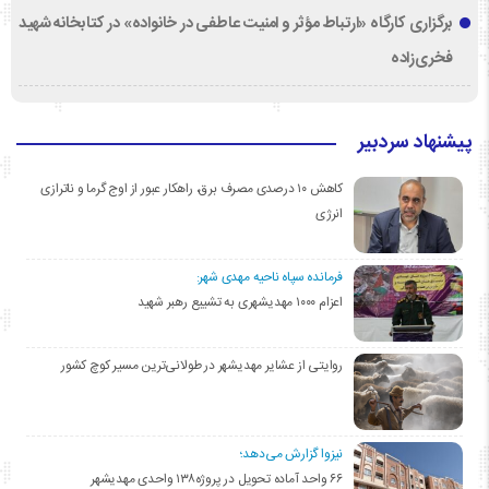
برگزاری کارگاه «ارتباط مؤثر و امنیت عاطفی در خانواده» در کتابخانه شهید
فخری‌زاده
پیشنهاد سردبیر
کاهش ۱۰ درصدی مصرف برق، راهکار عبور از اوج گرما و ناترازی
انرژی
فرمانده سپاه ناحیه مهدی شهر:
اعزام ۱۰۰۰ مهدیشهری به تشییع رهبر شهید
روایتی از عشایر مهدیشهر در طولانی‌ترین مسیر کوچ کشور
نیزوا گزارش می‌دهد؛
۶۶ واحد آماده تحویل در پروژه۱۳۸ واحدی مهدیشهر