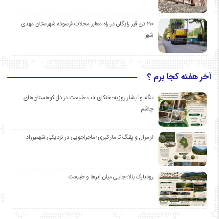
۲۱۰ تن قیر رایگان در راه معابر محلات فرسوده شهرستان مهدی
شهر
آخر هفته کجا برم ؟
تنگه و آبشار روزیه؛ خنکای ناب طبیعت در دل کوهستان‌های
چاشم
از مرال و پلنگ تا مار کبری؛ ماجراجویی در نزدیکی شهمیرزاد
رودبارک بالا؛ جایی میان ابرها و طبیعت