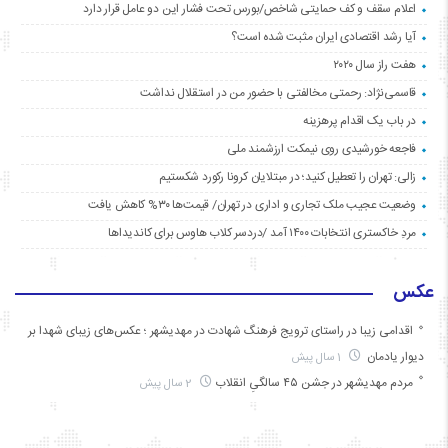
اعلام سقف و کف حمایتی شاخص/بورس تحت فشار این دو عامل قرار دارد
آیا رشد اقتصادی ایران مثبت شده است؟
هفت راز سال ۲۰۲۰
قاسمی‌نژاد: رحمتی مخالفتی با حضور من در استقلال نداشت
در باب یک اقدام پرهزینه
فاجعه خورشیدی روی نیمکت ارزشمند ملی
زالی: تهران را تعطیل کنید؛ در مبتلایان کرونا رکورد شکستیم
وضعیت عجیب ملک تجاری و اداری در تهران/ قیمت‌ها ۳۰% کاهش یافت
مردِ خاکستری انتخابات ۱۴۰۰ آمد /دردسر کلاب هاوس برای کاندیداها
عکس
اقدامی زیبا در راستای ترویج فرهنگ شهادت در مهدیشهر ؛ عکس‌های زیبای شهدا بر
دیوار یادمان
1 سال پیش
مردم مهدیشهر در جشن ۴۵ سالگیِ انقلاب
2 سال پیش