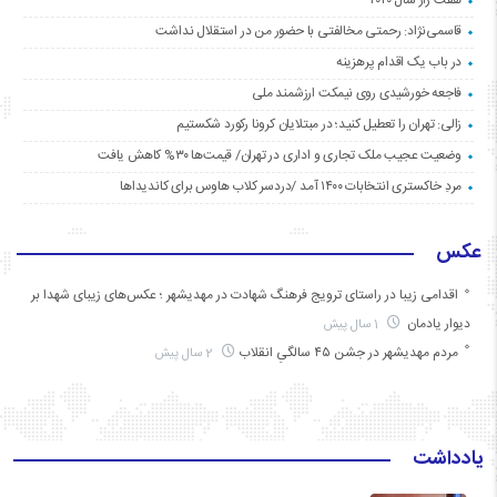
قاسمی‌نژاد: رحمتی مخالفتی با حضور من در استقلال نداشت
در باب یک اقدام پرهزینه
فاجعه خورشیدی روی نیمکت ارزشمند ملی
زالی: تهران را تعطیل کنید؛ در مبتلایان کرونا رکورد شکستیم
وضعیت عجیب ملک تجاری و اداری در تهران/ قیمت‌ها ۳۰% کاهش یافت
مردِ خاکستری انتخابات ۱۴۰۰ آمد /دردسر کلاب هاوس برای کاندیداها
عکس
اقدامی زیبا در راستای ترویج فرهنگ شهادت در مهدیشهر ؛ عکس‌های زیبای شهدا بر
دیوار یادمان
1 سال پیش
مردم مهدیشهر در جشن ۴۵ سالگیِ انقلاب
2 سال پیش
یادداشت