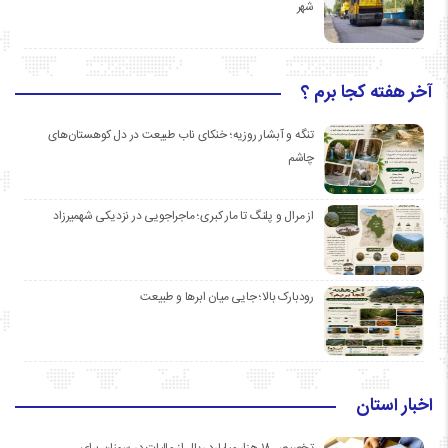
شهر
آخر هفته کجا برم ؟
تنگه و آبشار روزیه؛ خنکای ناب طبیعت در دل کوهستان‌های
چاشم
از مرال و پلنگ تا مار کبری؛ ماجراجویی در نزدیکی شهمیرزاد
رودبارک بالا؛ جایی میان ابرها و طبیعت
اخبار استان
تخصیص ۱۸ هزار میلیارد ریال از مالیات در سمنان برای