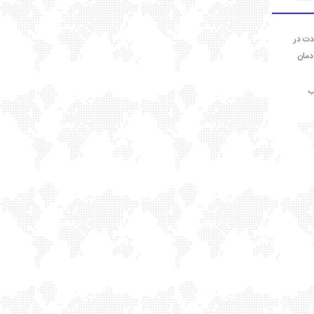
دت در
ادمان