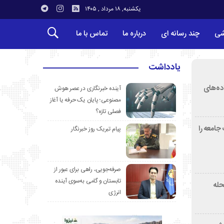
یکشنبه, ۱۸ مرداد , ۱۴۰۵
شی
چند رسانه ای
درباره ما
تماس با ما
یادداشت
ده‌های
آینده خبرنگاری در عصر هوش
مصنوعی؛ پایان یک حرفه یا آغاز
فصلی تازه؟
جامعه را
پیام تبریک روز خبرنگار
صرفه‌جویی، راهی برای عبور از
تابستان و گامی به‌سوی آینده
دمحله
انرژی