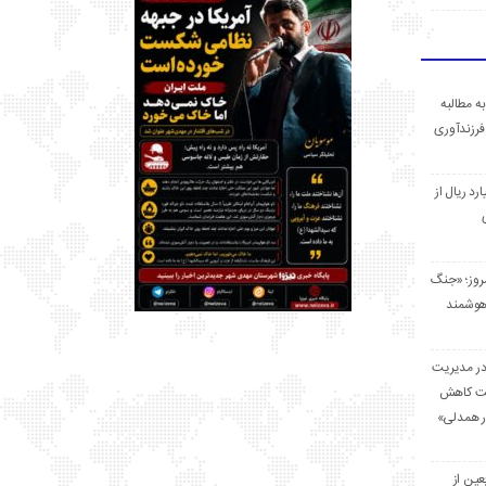
ه مطالبه
فرزندآوری
 میلیارد ریال از
مروز؛ «جنگ
هوشمند
در مدیریت
بت کاهش
قرار همدلی»
ر اربعین از