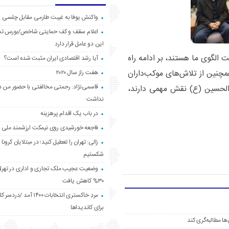
واکنش یوفا به غیبت طارمی مقابل چلسی
اعلام سقف و کف حمایتی شاخص/بورس ت
این دو عامل قرار دارد
 الگوی ما هستند، بر ادامه راه
آیا رشد اقتصادی ایران مثبت شده است؟
چنین از تلاش‌های موکب‌داران
هفت راز سال ۲۰۲۰
قاسمی‌نژاد: رحمتی مخالفتی با حضور من د
 الحسین (ع) نقش مهمی دارند،
نداشت
در باب یک اقدام پرهزینه
فاجعه خورشیدی روی نیمکت ارزشمند ملی
زالی: تهران را تعطیل کنید؛ در مبتلایان کرونا 
شکستیم
وضعیت عجیب ملک تجاری و اداری در تهران
۳۰% کاهش یافت
مردِ خاکستری انتخابات ۱۴۰۰ آ
برای کاندیداها
ها مطالبه‌گری کند