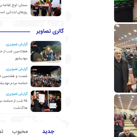
سمنان؛ اوج تقاضا برا
روزهای ابتدایی اس
گالری تصاویر
گزارش تصویری:
هفتادمین شب از حم
مهدیشهر
گزارش تصویری:
شصت و هشتمین ش
حماسه مردم مهدیشه
گزارش تصویری:
۶۵ شب از حماسه 
ها گذشت
جدید
محبوب
تص