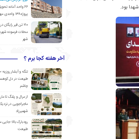
شهدا بود.
۶۶ واحد آماده تحوی
پروژه۱۳۸ واحدی مهدیشهر
۲۱۰ تن قیر رایگان در
محلات فرسوده شهرس
شهر
آخر هفته کجا برم ؟
تنگه و آبشار روزیه؛ 
طبیعت در دل کوهست
چاشم
از مرال و پلنگ تا مار
ماجراجویی در نزدیک
شهمیرزاد
رودبارک بالا؛ جایی می
طبیعت