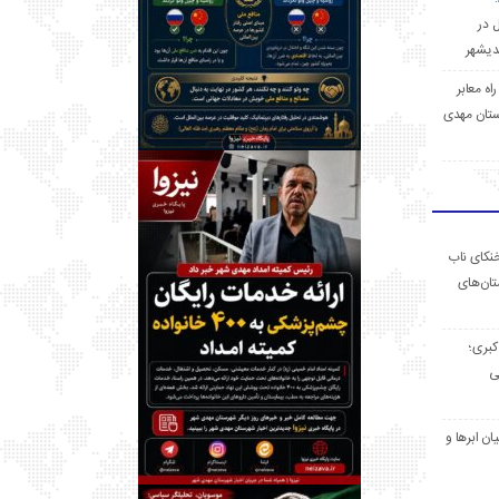
ل در
 راه معابر
تان مهدی
خنکای ناب
ان‌های
 کبری؛
ی
ان ابرها و