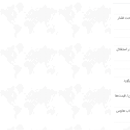
حت فشار
ر استقلال
رکورد
/ قیمت‌ها
مد /دردسر کلاب هاوس