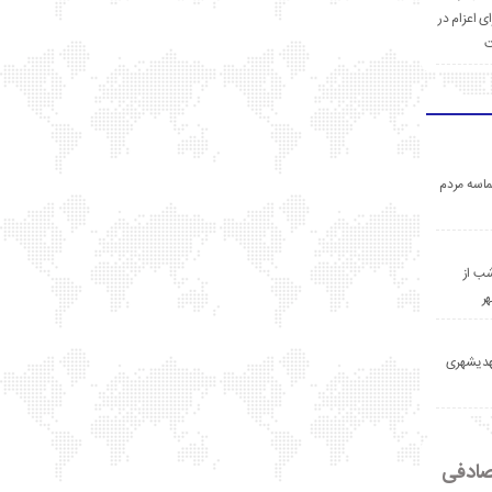
ی اعزام در
ت
اسه مردم
ب از
ر
مهدیشهری
ادفی