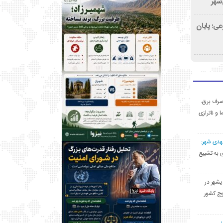
‌شهر
ی؛ پایان
ی مصرف برق،
ا و ناترازی
مهدی شهر:
یشهری به تشییع
یشهر در
وچ کشور