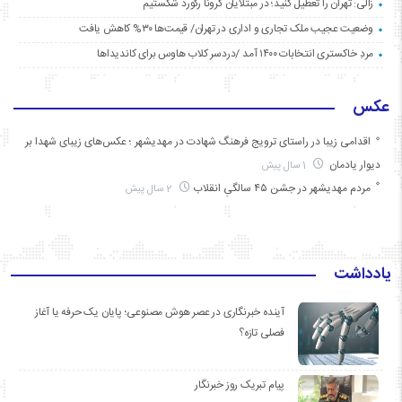
زالی: تهران را تعطیل کنید؛ در مبتلایان کرونا رکورد شکستیم
وضعیت عجیب ملک تجاری و اداری در تهران/ قیمت‌ها ۳۰% کاهش یافت
مردِ خاکستری انتخابات ۱۴۰۰ آمد /دردسر کلاب هاوس برای کاندیداها
عکس
اقدامی زیبا در راستای ترویج فرهنگ شهادت در مهدیشهر ؛ عکس‌های زیبای شهدا بر
دیوار یادمان
1 سال پیش
مردم مهدیشهر در جشن ۴۵ سالگیِ انقلاب
2 سال پیش
یادداشت
آینده خبرنگاری در عصر هوش مصنوعی؛ پایان یک حرفه یا آغاز
فصلی تازه؟
پیام تبریک روز خبرنگار