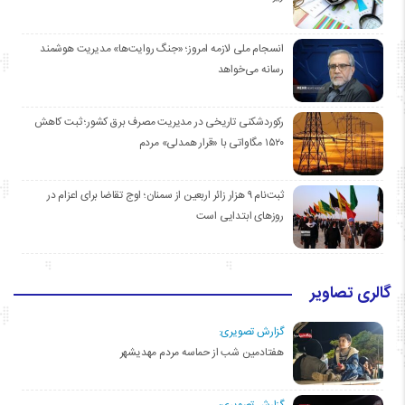
انسجام ملی لازمه امروز؛ «جنگ روایت‌ها» مدیریت هوشمند
رسانه می‌خواهد
رکوردشکنی تاریخی در مدیریت مصرف برق کشور؛ ثبت کاهش
۱۵۲۰ مگاواتی با «قرار همدلی» مردم
ثبت‌نام ۹ هزار زائر اربعین از سمنان؛ اوج تقاضا برای اعزام در
روزهای ابتدایی است
گالری تصاویر
گزارش تصویری:
هفتادمین شب از حماسه مردم مهدیشهر
گزارش تصویری: