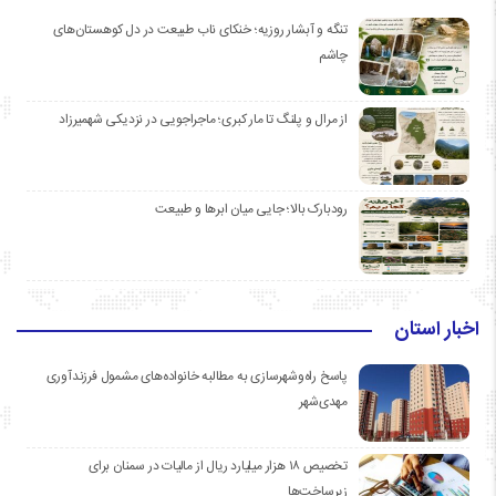
تنگه و آبشار روزیه؛ خنکای ناب طبیعت در دل کوهستان‌های
چاشم
از مرال و پلنگ تا مار کبری؛ ماجراجویی در نزدیکی شهمیرزاد
رودبارک بالا؛ جایی میان ابرها و طبیعت
اخبار استان
پاسخ راه‌وشهرسازی به مطالبه خانواده‌های مشمول فرزندآوری
مهدی‌شهر
تخصیص ۱۸ هزار میلیارد ریال از مالیات در سمنان برای
زیرساخت‌ها