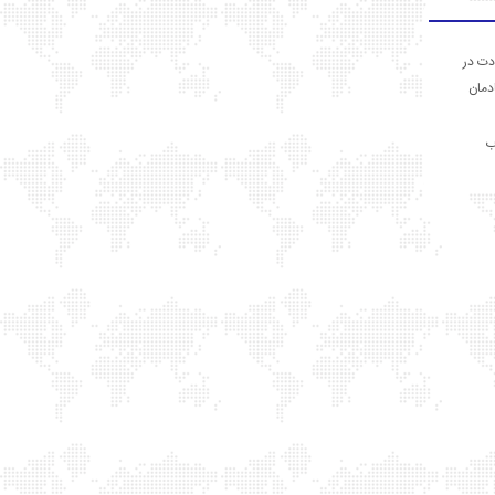
دت در
ادمان