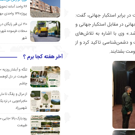
۶۶ واحد آماده تحوی
پروژه۱۳۸ واحدی مهدیشهر
در برابر استکبار جهانی، گفت:
هانی در مقابل استکبار جهانی و
۲۱۰ تن قیر رایگان در
محلات فرسوده شهرس
د.» وی با اشاره به تلاش‌های
شهر
 و دشمن‌شناسی تاکید کرد و از
ومت بشتابند.
آخر هفته کجا برم ؟
تنگه و آبشار روزیه؛ 
طبیعت در دل کوهست
چاشم
از مرال و پلنگ تا مار
ماجراجویی در نزدیک
شهمیرزاد
رودبارک بالا؛ جایی می
طبیعت