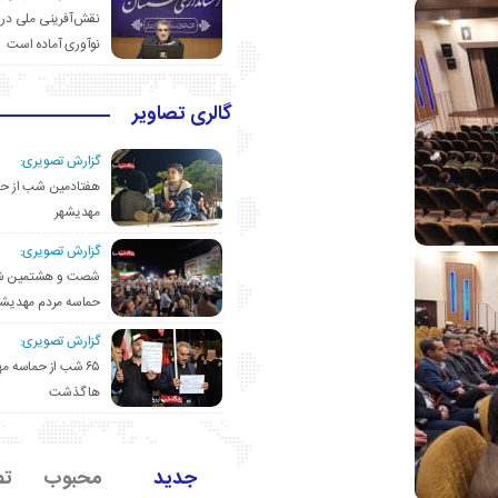
نقش‌آفرینی ملی در 
نوآوری آماده است
گالری تصاویر
گزارش تصویری:
هفتادمین شب از حم
مهدیشهر
گزارش تصویری:
شصت و هشتمین ش
حماسه مردم مهدیشه
گزارش تصویری:
۶۵ شب از حماسه 
ها گذشت
جدید
محبوب
تص