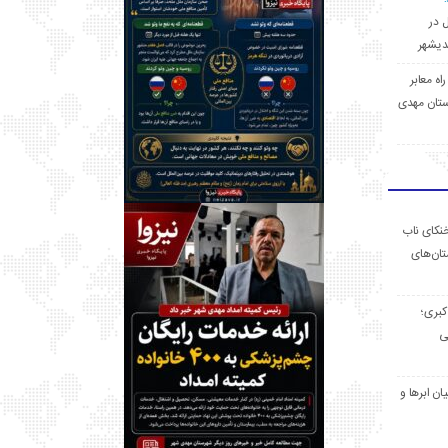
ل در
 راه معابر
تان مهدی
خنکای ناب
ان‌های
 کبری؛
ی
ان ابرها و