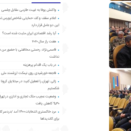
واکنش یوفا به غیبت طارمی مقابل چلسی
اعلام سقف و کف حمایتی شاخص/بورس ت
این دو عامل قرار دارد
آیا رشد اقتصادی ایران مثبت شده است؟
هفت راز سال ۲۰۲۰
قاسمی‌نژاد: رحمتی مخالفتی با حضور من د
نداشت
در باب یک اقدام پرهزینه
فاجعه خورشیدی روی نیمکت ارزشمند ملی
زالی: تهران را تعطیل کنید؛ در مبتلایان کرونا 
شکستیم
وضعیت عجیب ملک تجاری و اداری در تهران
۳۰% کاهش یافت
مردِ خاکستری انتخابات ۱۴۰۰ آ
برای کاندیداها