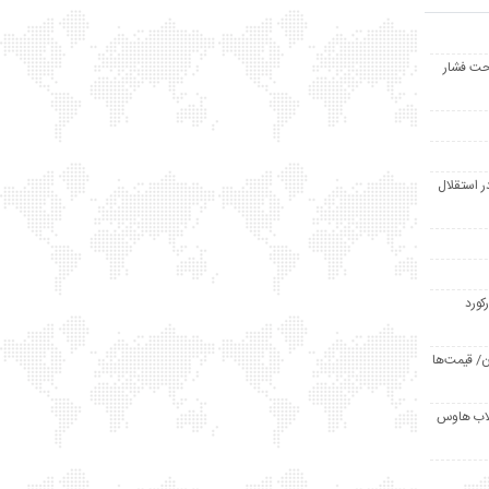
حت فشار
ر استقلال
رکورد
/ قیمت‌ها
مد /دردسر کلاب هاوس