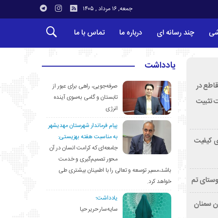
جمعه, ۱۶ مرداد , ۱۴۰۵
شی
چند رسانه ای
درباره ما
تماس با ما
یادداشت
قاطع در
صرفه‌جویی، راهی برای عبور از
تابستان و گامی به‌سوی آینده
ت تثبیت
انرژی
پیام فرماندار شهرستان مهدیشهر
به مناسبت هفته بهزیستی:
ی کیفیت
جامعه‌ای که کرامت انسان در آن
محور تصمیم‌گیری و خدمت
باشد،مسیر توسعه و تعالی را با اطمینان بیشتری طی
وستای تم
خواهد کرد.
یادداشت؛
تان سمنان
سایه‌سار حریر حیا