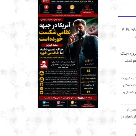
 میلیارد ریال از
مروز؛ «جنگ
هوشمند
در مدیریت
بت کاهش
قرار همدلی»
ر اربعین از
ی اعزام در
ت