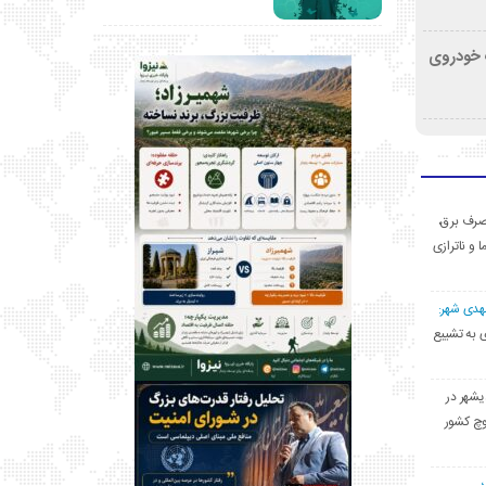
کشف خودروی
ی مصرف برق،
ا و ناترازی
مهدی شهر:
یشهری به تشییع
یشهر در
وچ کشور