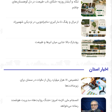
تنگه و آبشار روزیه؛ خنکای ناب طبیعت در دل کوهستان‌های
چاشم
از مرال و پلنگ تا مار کبری؛ ماجراجویی در نزدیکی شهمیرزاد
رودبارک بالا؛ جایی میان ابرها و طبیعت
اخبار استان
تخصیص ۱۸ هزار میلیارد ریال از مالیات در سمنان برای
زیرساخت‌ها
انسجام ملی لازمه امروز؛ «جنگ روایت‌ها» مدیریت هوشمند
رسانه می‌خواهد