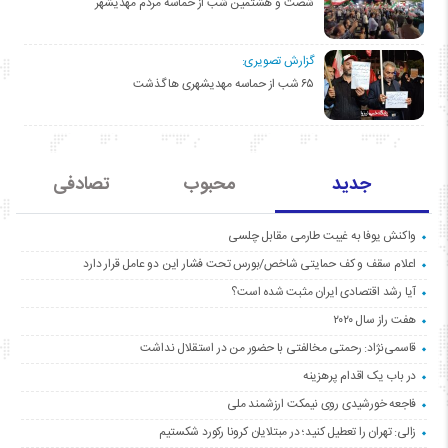
شصت و هشتمین شب از حماسه مردم مهدیشهر
گزارش تصویری:
۶۵ شب از حماسه مهدیشهری ها گذشت
جدید
محبوب
تصادفی
واکنش یوفا به غیبت طارمی مقابل چلسی
اعلام سقف و کف حمایتی شاخص/بورس تحت فشار این دو عامل قرار دارد
آیا رشد اقتصادی ایران مثبت شده است؟
هفت راز سال ۲۰۲۰
قاسمی‌نژاد: رحمتی مخالفتی با حضور من در استقلال نداشت
در باب یک اقدام پرهزینه
فاجعه خورشیدی روی نیمکت ارزشمند ملی
زالی: تهران را تعطیل کنید؛ در مبتلایان کرونا رکورد شکستیم