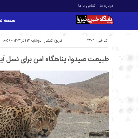
درباره ما
تماس با ما
صفحه ن
کد خبر : 2204
تاریخ انتشار : دوشنبه ۱۲ آذر ۱۴۰۳ - ۸:۵۶
طبیعت صیدوا، پناهگاه امن برای نسل آین