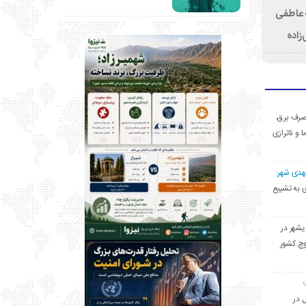
ت عاطفی
زاده
ی مصرف برق،
ا و ناترازی
مهدی شهر:
یشهری به تشییع
یشهر در
وچ کشور
ل در