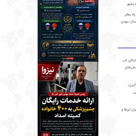
 راه معابر
تان مهدی
خنکای ناب
ان‌های
 کبری؛
ی
ان ابرها و