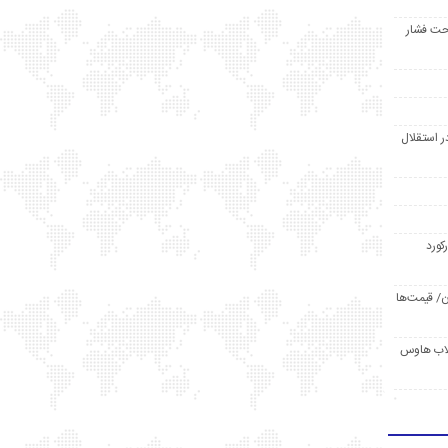
حت فشار
ر استقلال
رکورد
/ قیمت‌ها
مد /دردسر کلاب هاوس