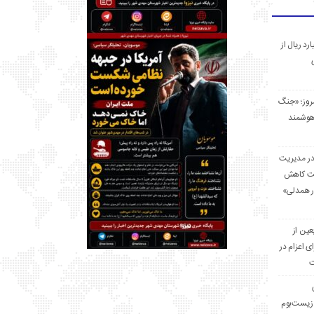
 میلیارد ریال از
مروز؛ «جنگ
هوشمند
در مدیریت
بت کاهش
قرار همدلی»
ر اربعین از
ی اعزام در
ت
زیست‌بوم