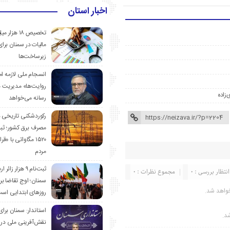
اخبار استان
تخصیص ۱۸ هزار
مالیات در سمنان برای
زیرساخت‌ها
انسجام ملی لازمه ا
روایت‌ها» مدیریت 
‌زاده
رسانه می‌خواهد
رکوردشکنی تاریخی 
مصرف برق کشور؛ ث
۱۵۲۰ مگاواتی با «
مردم
ثبت‌نام ۹ هزار زائ
انتظار بررسی : 0
مجموع نظرات : 0
سمنان؛ اوج تقاضا برا
واهد شد.
روزهای ابتدایی اس
استاندار: سمنان برای
شد.
نقش‌آفرینی ملی در 