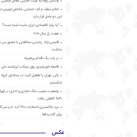
واکنش یوفا به غیبت طارمی مقابل چلسی
اعلام سقف و کف حمایتی شاخص/بورس ت
این دو عامل قرار دارد
آیا رشد اقتصادی ایران مثبت شده است؟
هفت راز سال ۲۰۲۰
قاسمی‌نژاد: رحمتی مخالفتی با حضور من د
نداشت
در باب یک اقدام پرهزینه
فاجعه خورشیدی روی نیمکت ارزشمند ملی
زالی: تهران را تعطیل کنید؛ در مبتلایان کرونا 
شکستیم
وضعیت عجیب ملک تجاری و اداری در تهران
۳۰% کاهش یافت
مردِ خاکستری انتخابات ۱۴۰۰ آ
برای کاندیداها
عکس