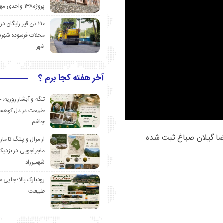
پروژه۱۳۸ واحدی مهدیشهر
۲۱۰ تن قیر رایگان در
محلات فرسوده شهرس
شهر
آخر هفته کجا برم ؟
تنگه و آبشار روزیه؛ 
طبیعت در دل کوهست
چاشم
ا گیلان صباغ ثبت شده
از مرال و پلنگ تا مار
ماجراجویی در نزدیک
شهمیرزاد
رودبارک بالا؛ جایی می
طبیعت