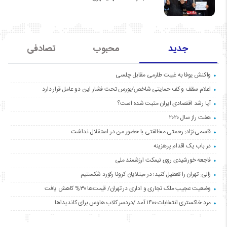
جدید
محبوب
تصادفی
واکنش یوفا به غیبت طارمی مقابل چلسی
اعلام سقف و کف حمایتی شاخص/بورس تحت فشار این دو عامل قرار دارد
آیا رشد اقتصادی ایران مثبت شده است؟
هفت راز سال ۲۰۲۰
قاسمی‌نژاد: رحمتی مخالفتی با حضور من در استقلال نداشت
در باب یک اقدام پرهزینه
فاجعه خورشیدی روی نیمکت ارزشمند ملی
زالی: تهران را تعطیل کنید؛ در مبتلایان کرونا رکورد شکستیم
وضعیت عجیب ملک تجاری و اداری در تهران/ قیمت‌ها ۳۰% کاهش یافت
مردِ خاکستری انتخابات ۱۴۰۰ آمد /دردسر کلاب هاوس برای کاندیداها