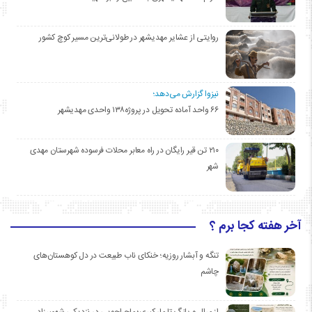
روایتی از عشایر مهدیشهر در طولانی‌ترین مسیر کوچ کشور
نیزوا گزارش می‌دهد؛
۶۶ واحد آماده تحویل در پروژه۱۳۸ واحدی مهدیشهر
۲۱۰ تن قیر رایگان در راه معابر محلات فرسوده شهرستان مهدی
شهر
آخر هفته کجا برم ؟
تنگه و آبشار روزیه؛ خنکای ناب طبیعت در دل کوهستان‌های
چاشم
از مرال و پلنگ تا مار کبری؛ ماجراجویی در نزدیکی شهمیرزاد