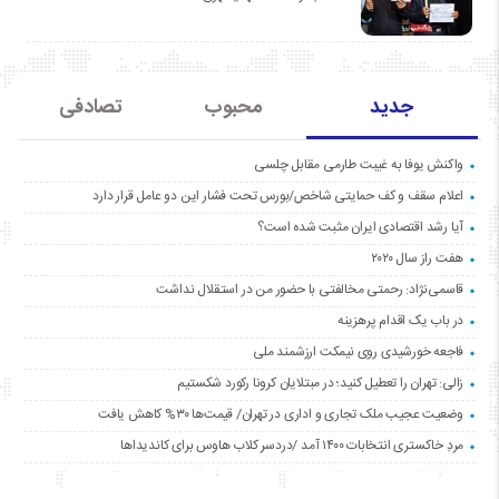
جدید
محبوب
تصادفی
واکنش یوفا به غیبت طارمی مقابل چلسی
اعلام سقف و کف حمایتی شاخص/بورس تحت فشار این دو عامل قرار دارد
آیا رشد اقتصادی ایران مثبت شده است؟
هفت راز سال ۲۰۲۰
قاسمی‌نژاد: رحمتی مخالفتی با حضور من در استقلال نداشت
در باب یک اقدام پرهزینه
فاجعه خورشیدی روی نیمکت ارزشمند ملی
زالی: تهران را تعطیل کنید؛ در مبتلایان کرونا رکورد شکستیم
وضعیت عجیب ملک تجاری و اداری در تهران/ قیمت‌ها ۳۰% کاهش یافت
مردِ خاکستری انتخابات ۱۴۰۰ آمد /دردسر کلاب هاوس برای کاندیداها