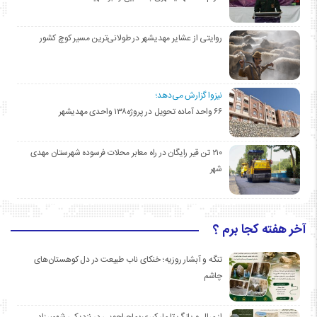
روایتی از عشایر مهدیشهر در طولانی‌ترین مسیر کوچ کشور
نیزوا گزارش می‌دهد؛
۶۶ واحد آماده تحویل در پروژه۱۳۸ واحدی مهدیشهر
۲۱۰ تن قیر رایگان در راه معابر محلات فرسوده شهرستان مهدی
شهر
آخر هفته کجا برم ؟
تنگه و آبشار روزیه؛ خنکای ناب طبیعت در دل کوهستان‌های
چاشم
از مرال و پلنگ تا مار کبری؛ ماجراجویی در نزدیکی شهمیرزاد