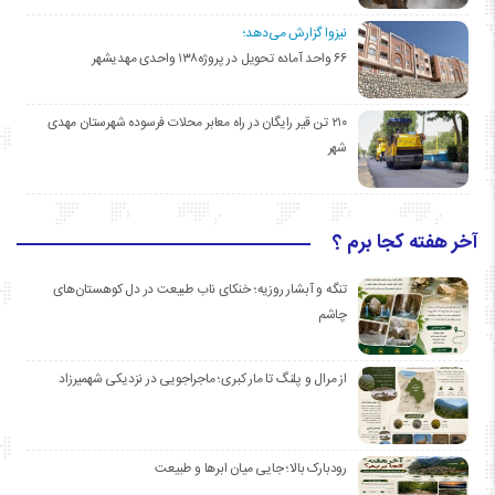
نیزوا گزارش می‌دهد؛
۶۶ واحد آماده تحویل در پروژه۱۳۸ واحدی مهدیشهر
۲۱۰ تن قیر رایگان در راه معابر محلات فرسوده شهرستان مهدی
شهر
آخر هفته کجا برم ؟
تنگه و آبشار روزیه؛ خنکای ناب طبیعت در دل کوهستان‌های
چاشم
از مرال و پلنگ تا مار کبری؛ ماجراجویی در نزدیکی شهمیرزاد
رودبارک بالا؛ جایی میان ابرها و طبیعت