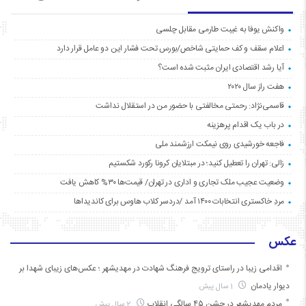
واکنش یوفا به غیبت طارمی مقابل چلسی
اعلام سقف و کف حمایتی شاخص/بورس تحت فشار این دو عامل قرار دارد
آیا رشد اقتصادی ایران مثبت شده است؟
هفت راز سال ۲۰۲۰
قاسمی‌نژاد: رحمتی مخالفتی با حضور من در استقلال نداشت
در باب یک اقدام پرهزینه
فاجعه خورشیدی روی نیمکت ارزشمند ملی
زالی: تهران را تعطیل کنید؛ در مبتلایان کرونا رکورد شکستیم
وضعیت عجیب ملک تجاری و اداری در تهران/ قیمت‌ها ۳۰% کاهش یافت
مردِ خاکستری انتخابات ۱۴۰۰ آمد /دردسر کلاب هاوس برای کاندیداها
عکس
اقدامی زیبا در راستای ترویج فرهنگ شهادت در مهدیشهر ؛ عکس‌های زیبای شهدا بر
دیوار یادمان
1 سال پیش
مردم مهدیشهر در جشن ۴۵ سالگیِ انقلاب
2 سال پیش