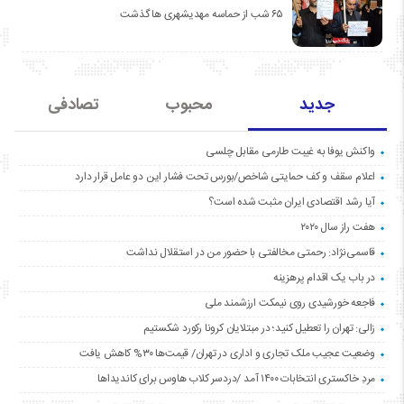
۶۵ شب از حماسه مهدیشهری ها گذشت
جدید
محبوب
تصادفی
واکنش یوفا به غیبت طارمی مقابل چلسی
اعلام سقف و کف حمایتی شاخص/بورس تحت فشار این دو عامل قرار دارد
آیا رشد اقتصادی ایران مثبت شده است؟
هفت راز سال ۲۰۲۰
قاسمی‌نژاد: رحمتی مخالفتی با حضور من در استقلال نداشت
در باب یک اقدام پرهزینه
فاجعه خورشیدی روی نیمکت ارزشمند ملی
زالی: تهران را تعطیل کنید؛ در مبتلایان کرونا رکورد شکستیم
وضعیت عجیب ملک تجاری و اداری در تهران/ قیمت‌ها ۳۰% کاهش یافت
مردِ خاکستری انتخابات ۱۴۰۰ آمد /دردسر کلاب هاوس برای کاندیداها