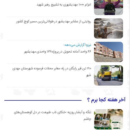
اعزام ۱۰۰۰ مهدیشهری به تشییع رهبر شهید
روایتی از عشایر مهدیشهر در طولانی‌ترین مسیر کوچ کشور
نیزوا گزارش می‌دهد؛
۶۶ واحد آماده تحویل در پروژه۱۳۸ واحدی مهدیشهر
۲۱۰ تن قیر رایگان در راه معابر محلات فرسوده شهرستان مهدی
شهر
آخر هفته کجا برم ؟
تنگه و آبشار روزیه؛ خنکای ناب طبیعت در دل کوهستان‌های
چاشم