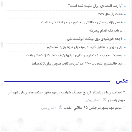
آیا رشد اقتصادی ایران مثبت شده است؟
هفت راز سال ۲۰۲۰
قاسمی‌نژاد: رحمتی مخالفتی با حضور من در استقلال نداشت
در باب یک اقدام پرهزینه
فاجعه خورشیدی روی نیمکت ارزشمند ملی
زالی: تهران را تعطیل کنید؛ در مبتلایان کرونا رکورد شکستیم
وضعیت عجیب ملک تجاری و اداری در تهران/ قیمت‌ها ۳۰% کاهش یافت
مردِ خاکستری انتخابات ۱۴۰۰ آمد /دردسر کلاب هاوس برای کاندیداها
عکس
اقدامی زیبا در راستای ترویج فرهنگ شهادت در مهدیشهر ؛ عکس‌های زیبای شهدا بر
دیوار یادمان
1 سال پیش
مردم مهدیشهر در جشن ۴۵ سالگیِ انقلاب
2 سال پیش