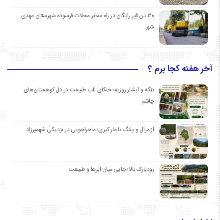
۲۱۰ تن قیر رایگان در راه معابر محلات فرسوده شهرستان مهدی
شهر
آخر هفته کجا برم ؟
تنگه و آبشار روزیه؛ خنکای ناب طبیعت در دل کوهستان‌های
چاشم
از مرال و پلنگ تا مار کبری؛ ماجراجویی در نزدیکی شهمیرزاد
رودبارک بالا؛ جایی میان ابرها و طبیعت