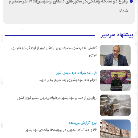
وقوع دو سانحه رانندگی در محورهای دامغان و شهمیرزاد؛ ۱۷ نفر مصدوم
شدند
پیشنهاد سردبیر
کاهش ۱۰ درصدی مصرف برق، راهکار عبور از اوج گرما و ناترازی
انرژی
فرمانده سپاه ناحیه مهدی شهر:
اعزام ۱۰۰۰ مهدیشهری به تشییع رهبر شهید
روایتی از عشایر مهدیشهر در طولانی‌ترین مسیر کوچ کشور
نیزوا گزارش می‌دهد؛
۶۶ واحد آماده تحویل در پروژه۱۳۸ واحدی مهدیشهر