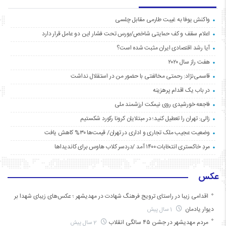
واکنش یوفا به غیبت طارمی مقابل چلسی
اعلام سقف و کف حمایتی شاخص/بورس تحت فشار این دو عامل قرار دارد
آیا رشد اقتصادی ایران مثبت شده است؟
هفت راز سال ۲۰۲۰
قاسمی‌نژاد: رحمتی مخالفتی با حضور من در استقلال نداشت
در باب یک اقدام پرهزینه
فاجعه خورشیدی روی نیمکت ارزشمند ملی
زالی: تهران را تعطیل کنید؛ در مبتلایان کرونا رکورد شکستیم
وضعیت عجیب ملک تجاری و اداری در تهران/ قیمت‌ها ۳۰% کاهش یافت
مردِ خاکستری انتخابات ۱۴۰۰ آمد /دردسر کلاب هاوس برای کاندیداها
عکس
اقدامی زیبا در راستای ترویج فرهنگ شهادت در مهدیشهر ؛ عکس‌های زیبای شهدا بر
دیوار یادمان
1 سال پیش
مردم مهدیشهر در جشن ۴۵ سالگیِ انقلاب
2 سال پیش