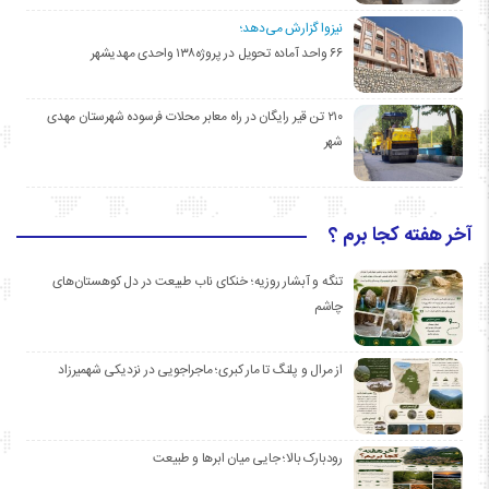
نیزوا گزارش می‌دهد؛
۶۶ واحد آماده تحویل در پروژه۱۳۸ واحدی مهدیشهر
۲۱۰ تن قیر رایگان در راه معابر محلات فرسوده شهرستان مهدی
شهر
آخر هفته کجا برم ؟
تنگه و آبشار روزیه؛ خنکای ناب طبیعت در دل کوهستان‌های
چاشم
از مرال و پلنگ تا مار کبری؛ ماجراجویی در نزدیکی شهمیرزاد
رودبارک بالا؛ جایی میان ابرها و طبیعت