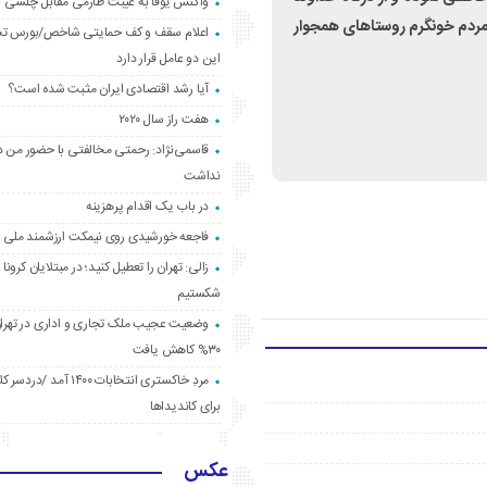
واکنش یوفا به غیبت طارمی مقابل چلسی
 مردم خونگرم روستاهای همجوار
اعلام سقف و کف حمایتی شاخص/بورس ت
این دو عامل قرار دارد
آیا رشد اقتصادی ایران مثبت شده است؟
هفت راز سال ۲۰۲۰
قاسمی‌نژاد: رحمتی مخالفتی با حضور من د
نداشت
در باب یک اقدام پرهزینه
فاجعه خورشیدی روی نیمکت ارزشمند ملی
زالی: تهران را تعطیل کنید؛ در مبتلایان کرونا 
شکستیم
وضعیت عجیب ملک تجاری و اداری در تهران
۳۰% کاهش یافت
مردِ خاکستری انتخابات ۱۴۰۰ آ
برای کاندیداها
عکس