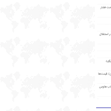
حت فشار
ر استقلال
رکورد
/ قیمت‌ها
مد /دردسر کلاب هاوس