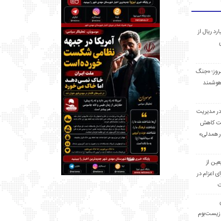
 میلیارد ریال از
مروز؛ «جنگ
هوشمند
در مدیریت
بت کاهش
قرار همدلی»
ر اربعین از
ی اعزام در
ت
زیست‌بوم