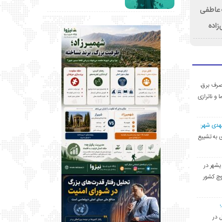
ت عاطفی
زاده
ی مصرف برق،
ا و ناترازی
مهدی شهر:
یشهری به تشییع
یشهر در
وچ کشور
ل در