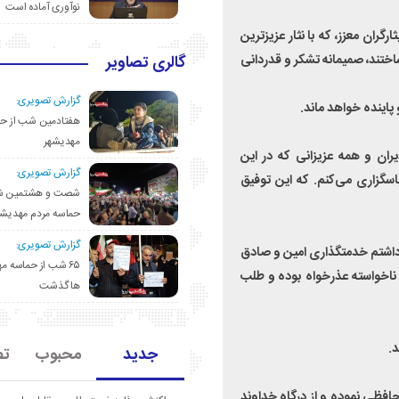
نوآوری آماده است
رگران معزز، که با نثار عزیزترین
ساختند، صمیمانه تشکر و قدردانی
گالری تصاویر
گزارش تصویری:
 پاینده خواهد ماند.
هفتادمین شب از حم
مهدیشهر
یران و همه عزیزانی که در این
گزارش تصویری:
سگزاری می‌کنم. که این توفیق
شصت و هشتمین ش
حماسه مردم مهدیشه
گزارش تصویری:
داشتم خدمتگذاری امین و صادق
۶۵ شب از حماسه 
ناخواسته عذرخواه بوده و طلب
ها گذشت
د.
جدید
محبوب
تص
احافظی نموده و از درگاه خداوند