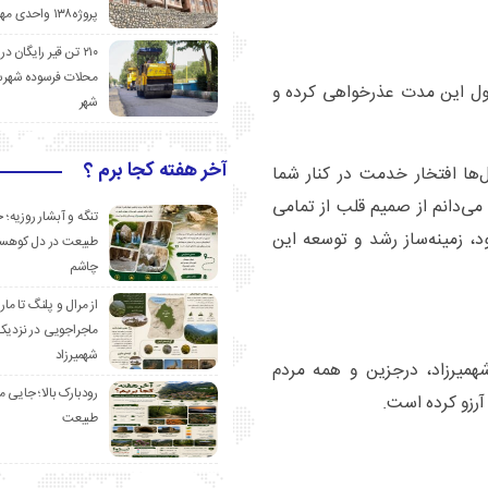
پروژه۱۳۸ واحدی مهدیشهر
۲۱۰ تن قیر رایگان در
محلات فرسوده شهرس
ول این مدت عذرخواهی کرده و
شهر
آخر هفته کجا برم ؟
ها افتخار خدمت در کنار شما
می‌دانم از صمیم قلب از تمامی
تنگه و آبشار روزیه؛ 
، زمینه‌ساز رشد و توسعه این
طبیعت در دل کوهست
چاشم
از مرال و پلنگ تا مار
ماجراجویی در نزدیک
شهمیرزاد
شهمیرزاد، درجزین و همه مردم
رودبارک بالا؛ جایی می
رزو کرده است.
طبیعت