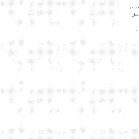
دت در
ادمان