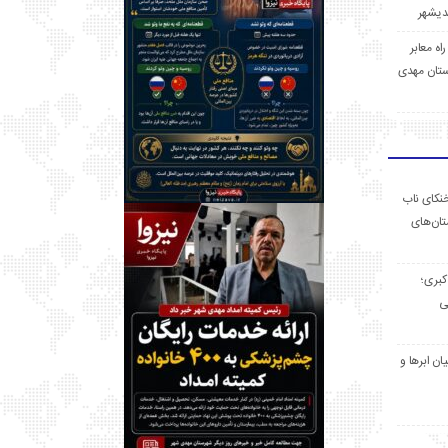
 راه معابر
تان مهدی
خنکای ناب
ان‌های
 کبری؛
ی
ان ابرها و