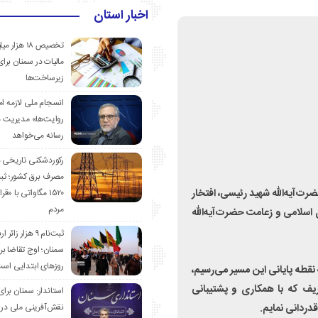
اخبار استان
تخصیص ۱۸ هزار
مالیات در سمنان برای
زیرساخت‌ها
انسجام ملی لازمه ا
روایت‌ها» مدیریت 
رسانه می‌خواهد
رکوردشکنی تاریخی 
مصرف برق کشور؛ ث
‌آیه‌الله شهید رئیسی، افتخار
۱۵۲۰ مگاواتی با «
مردم
اسلامی و زعامت حضرت‌آیه‌الله
ثبت‌نام ۹ هزار زائ
سمنان؛ اوج تقاضا برا
روزهای ابتدایی اس
نقطه پایانی این مسیر می‌رسیم،
یف که با همکاری و پشتیبانی
استاندار: سمنان برای
نقش‌آفرینی ملی در 
دردانی نمایم.