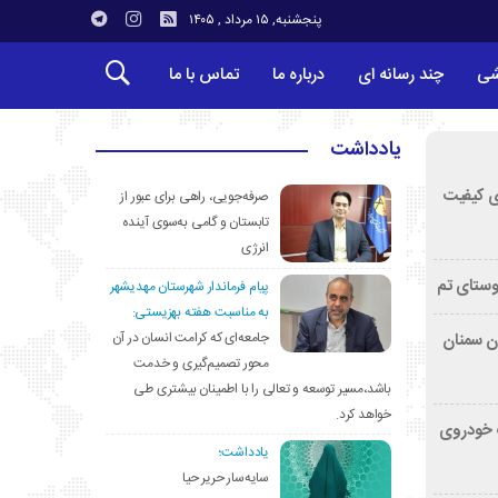
پنجشنبه, ۱۵ مرداد , ۱۴۰۵
شی
چند رسانه ای
درباره ما
تماس با ما
یادداشت
ی کیفیت
صرفه‌جویی، راهی برای عبور از
تابستان و گامی به‌سوی آینده
انرژی
وستای تم
پیام فرماندار شهرستان مهدیشهر
به مناسبت هفته بهزیستی:
جامعه‌ای که کرامت انسان در آن
تان سمنان
محور تصمیم‌گیری و خدمت
باشد،مسیر توسعه و تعالی را با اطمینان بیشتری طی
خواهد کرد.
کشف خودروی
یادداشت؛
سایه‌سار حریر حیا