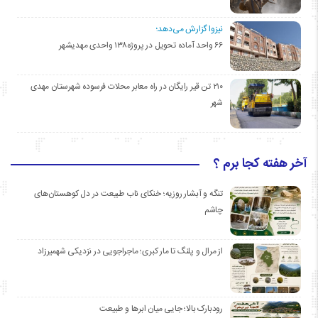
نیزوا گزارش می‌دهد؛
۶۶ واحد آماده تحویل در پروژه۱۳۸ واحدی مهدیشهر
۲۱۰ تن قیر رایگان در راه معابر محلات فرسوده شهرستان مهدی
شهر
آخر هفته کجا برم ؟
تنگه و آبشار روزیه؛ خنکای ناب طبیعت در دل کوهستان‌های
چاشم
از مرال و پلنگ تا مار کبری؛ ماجراجویی در نزدیکی شهمیرزاد
رودبارک بالا؛ جایی میان ابرها و طبیعت