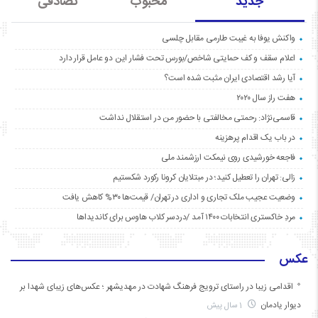
جدید
محبوب
تصادفی
واکنش یوفا به غیبت طارمی مقابل چلسی
اعلام سقف و کف حمایتی شاخص/بورس تحت فشار این دو عامل قرار دارد
آیا رشد اقتصادی ایران مثبت شده است؟
هفت راز سال ۲۰۲۰
قاسمی‌نژاد: رحمتی مخالفتی با حضور من در استقلال نداشت
در باب یک اقدام پرهزینه
فاجعه خورشیدی روی نیمکت ارزشمند ملی
زالی: تهران را تعطیل کنید؛ در مبتلایان کرونا رکورد شکستیم
وضعیت عجیب ملک تجاری و اداری در تهران/ قیمت‌ها ۳۰% کاهش یافت
مردِ خاکستری انتخابات ۱۴۰۰ آمد /دردسر کلاب هاوس برای کاندیداها
عکس
اقدامی زیبا در راستای ترویج فرهنگ شهادت در مهدیشهر ؛ عکس‌های زیبای شهدا بر
دیوار یادمان
1 سال پیش