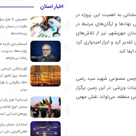
اخبار استان
خنانی به اهمیت این پروژه در
تخصیص ۱۸ هزار
نهادها و ارگان‌های مرتبط در
مالیات در سمنان برای
ستان مهریشهر، نیز از تلاش‌های
زیرساخت‌ها
قدیر کرد و ابراز امیدواری کرد
انسجام ملی لازمه ا
یفا کند.
روایت‌ها» مدیریت 
رسانه می‌خواهد
رکوردشکنی تاریخی 
مصرف برق کشور؛ ث
ین چمن مصنوعی شهید سید رضی
۱۵۲۰ مگاواتی با «
ات ورزشی در این زمین برگزار
مردم
رزشی منطقه، می‌تواند نقش مهمی
ثبت‌نام ۹ هزار زائ
سمنان؛ اوج تقاضا برا
روزهای ابتدایی اس
استاندار: سمنان برای
نقش‌آفرینی ملی در 