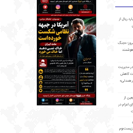
 میلیارد ریال از
مروز؛ «جنگ
هوشمند
در مدیریت
بت کاهش
قرار همدلی»
ر اربعین از
ی اعزام در
ت
زیست‌بوم