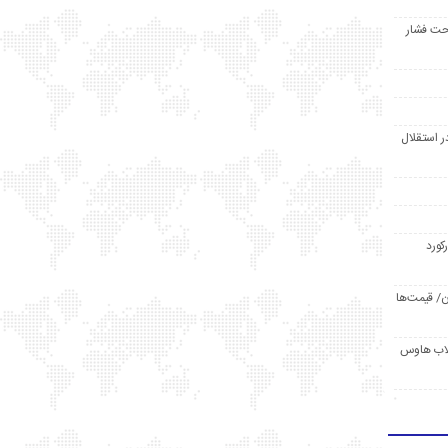
حت فشار
ر استقلال
رکورد
/ قیمت‌ها
مد /دردسر کلاب هاوس