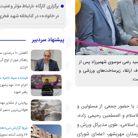
برگزاری کارگاه «ارتباط مؤثر و امنی
در خانواده» در کتابخانه شهید فخری‌
پیشنهاد سردبیر
کاهش ۱۰ درصد
راهکار عبور از اوج گرم
سید رضی موسوی شهمیرزاد پس از
انرژی
دف ارتقاء زیرساخت‌های ورزشی و
فرمانده سپاه ناحیه 
ست.
اعزام ۱۰۰۰ مهد
رهبر شهید
روایتی از عشایر مهد
با حضور جمعی از مسئولین و
طولانی‌ترین مسیر ک
اسلام و المسلمین رحیمی زاده،
ی اسلامی، علوی مدیرکل ورزش و
نیزوا گزارش می‌دهد؛
هرستان مهریشهر، اعضای شورای
۶۶ واحد آماده تحوی