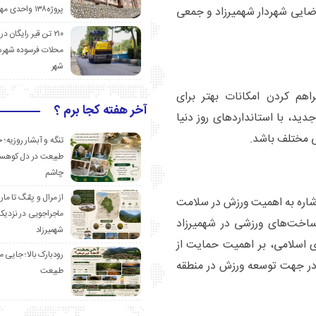
پروژه۱۳۸ واحدی مهدیشهر
ضایی شهردار شهمیرزاد و جمعی
۲۱۰ تن قیر رایگان در
محلات فرسوده شهرس
شهر
اهم کردن امکانات بهتر برای
آخر هفته کجا برم ؟
د، با استانداردهای روز دنیا
ی مختلف باشد.
تنگه و آبشار روزیه؛ 
طبیعت در دل کوهست
چاشم
از مرال و پلنگ تا مار
اشاره به اهمیت ورزش در سلامت
ماجراجویی در نزدیک
ساخت‌های ورزشی در شهمیرزاد
شهمیرزاد
ی اسلامی، بر اهمیت حمایت از
رودبارک بالا؛ جایی می
م در جهت توسعه ورزش در منطقه
طبیعت