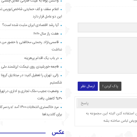
واکنش یوفا به غیبت طارمی مقابل چلسی
اعلام سقف و کف حمایتی شاخص/بورس ت
این دو عامل قرار دارد
آیا رشد اقتصادی ایران مثبت شده است؟
هفت راز سال ۲۰۲۰
قاسمی‌نژاد: رحمتی مخالفتی با حضور من د
نداشت
در باب یک اقدام پرهزینه
فاجعه خورشیدی روی نیمکت ارزشمند ملی
زالی: تهران را تعطیل کنید؛ در مبتلایان کرونا 
شکستیم
پاک کردن !
ارسال نظر
وضعیت عجیب ملک تجاری و اداری در تهران
۳۰% کاهش یافت
پاسخ
مردِ خاکستری انتخابات ۱۴۰۰ آ
ن استفاده کنن البته این مجموعه به
برای کاندیداها
عویض لباس ساخته بشه
عکس