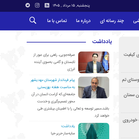
پنجشنبه, ۱۵ مرداد , ۱۴۰۵
شی
چند رسانه ای
درباره ما
تماس با ما
یادداشت
ی کیفیت
صرفه‌جویی، راهی برای عبور از
تابستان و گامی به‌سوی آینده
انرژی
وستای تم
پیام فرماندار شهرستان مهدیشهر
به مناسبت هفته بهزیستی:
جامعه‌ای که کرامت انسان در آن
تان سمنان
محور تصمیم‌گیری و خدمت
باشد،مسیر توسعه و تعالی را با اطمینان بیشتری طی
خواهد کرد.
کشف خودروی
یادداشت؛
سایه‌سار حریر حیا