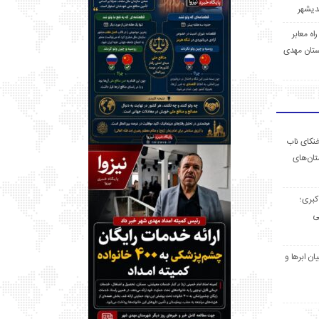
 راه معابر
تان مهدی
خنکای ناب
ان‌های
 کبری؛
ی
ان ابرها و