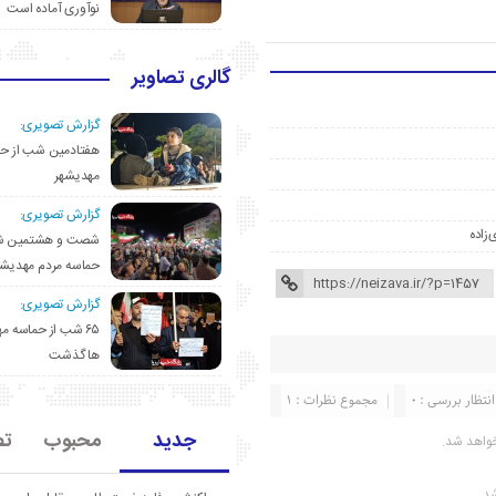
نوآوری آماده است
گالری تصاویر
گزارش تصویری:
هفتادمین شب از حم
مهدیشهر
گزارش تصویری:
‌زاده
شصت و هشتمین ش
حماسه مردم مهدیشه
گزارش تصویری:
۶۵ شب از حماسه 
ها گذشت
انتظار بررسی : 0
مجموع نظرات : 1
جدید
محبوب
تص
واهد شد.
شد.