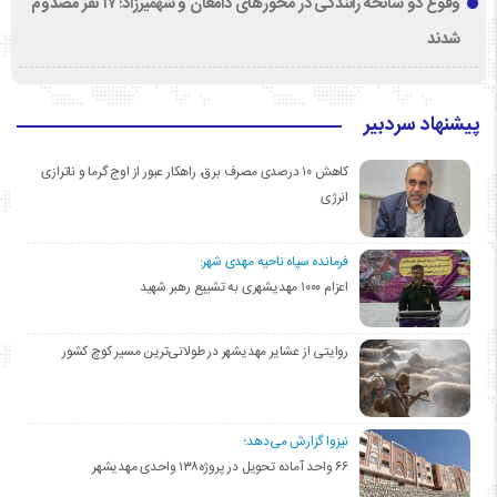
وقوع دو سانحه رانندگی در محورهای دامغان و شهمیرزاد؛ ۱۷ نفر مصدوم
شدند
پیشنهاد سردبیر
کاهش ۱۰ درصدی مصرف برق، راهکار عبور از اوج گرما و ناترازی
انرژی
فرمانده سپاه ناحیه مهدی شهر:
اعزام ۱۰۰۰ مهدیشهری به تشییع رهبر شهید
روایتی از عشایر مهدیشهر در طولانی‌ترین مسیر کوچ کشور
نیزوا گزارش می‌دهد؛
۶۶ واحد آماده تحویل در پروژه۱۳۸ واحدی مهدیشهر