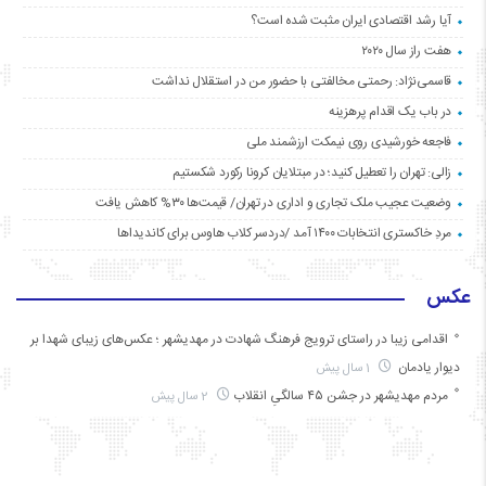
آیا رشد اقتصادی ایران مثبت شده است؟
هفت راز سال ۲۰۲۰
قاسمی‌نژاد: رحمتی مخالفتی با حضور من در استقلال نداشت
در باب یک اقدام پرهزینه
فاجعه خورشیدی روی نیمکت ارزشمند ملی
زالی: تهران را تعطیل کنید؛ در مبتلایان کرونا رکورد شکستیم
وضعیت عجیب ملک تجاری و اداری در تهران/ قیمت‌ها ۳۰% کاهش یافت
مردِ خاکستری انتخابات ۱۴۰۰ آمد /دردسر کلاب هاوس برای کاندیداها
عکس
اقدامی زیبا در راستای ترویج فرهنگ شهادت در مهدیشهر ؛ عکس‌های زیبای شهدا بر
دیوار یادمان
1 سال پیش
مردم مهدیشهر در جشن ۴۵ سالگیِ انقلاب
2 سال پیش