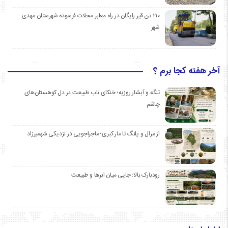
۲۱۰ تن قیر رایگان در راه معابر محلات فرسوده شهرستان مهدی
شهر
آخر هفته کجا برم ؟
تنگه و آبشار روزیه؛ خنکای ناب طبیعت در دل کوهستان‌های
چاشم
از مرال و پلنگ تا مار کبری؛ ماجراجویی در نزدیکی شهمیرزاد
رودبارک بالا؛ جایی میان ابرها و طبیعت