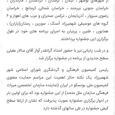
از شهرهای بوشهر ، گیلان ، لرستان ، کردستان ، مازندران ،
خراسان جنوبی بیرجند ، خراسان شمالی کرمانچ ، خراسان
رضوی سبزوار ، آذربایجان ، ترکمن صحرای و عرب های اهواز و ۶
گروه های موسیقی شهمیرزاد آسنک ، سورین ، رستان(باران) ،
همایون ، طنین ، پرنیان به اجرای برنامه های خود در طول
برگزاری این جشنواره پرداختند.
و در شب پایانی نیز با حضور استاد گرانقدر آواز آقای سالار عقیلی
سطح جدیدی از برنامه در جشنواره برگزار شد .
رئیس کمیسیون فرهنگی و گردشگری شورای اسلامی شهر
شهمیرزاد یک نکته حائز اهمیت این مراسم حمایت معنوی
کمیسیون ملی یونسکو در ایران (نماینده سازمان تخصصی میراث
فرهنگی سازمان ملل متحد) از این جشنواره بود که برای اولین بار
در ادوار برگزاری جشنواره صورت پذیرفت که نشان از ارتقا سطح
کیفی جشنواره در طی سالهای گذشته دارد .