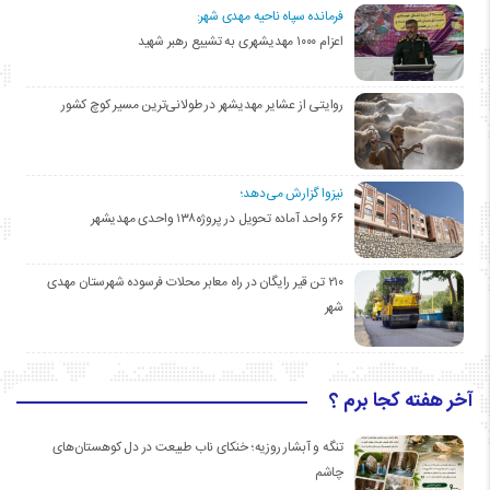
فرمانده سپاه ناحیه مهدی شهر:
اعزام ۱۰۰۰ مهدیشهری به تشییع رهبر شهید
روایتی از عشایر مهدیشهر در طولانی‌ترین مسیر کوچ کشور
نیزوا گزارش می‌دهد؛
۶۶ واحد آماده تحویل در پروژه۱۳۸ واحدی مهدیشهر
۲۱۰ تن قیر رایگان در راه معابر محلات فرسوده شهرستان مهدی
شهر
آخر هفته کجا برم ؟
تنگه و آبشار روزیه؛ خنکای ناب طبیعت در دل کوهستان‌های
چاشم