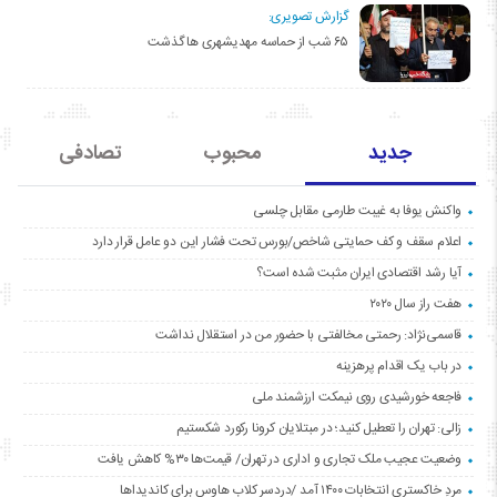
گزارش تصویری:
۶۵ شب از حماسه مهدیشهری ها گذشت
جدید
محبوب
تصادفی
واکنش یوفا به غیبت طارمی مقابل چلسی
اعلام سقف و کف حمایتی شاخص/بورس تحت فشار این دو عامل قرار دارد
آیا رشد اقتصادی ایران مثبت شده است؟
هفت راز سال ۲۰۲۰
قاسمی‌نژاد: رحمتی مخالفتی با حضور من در استقلال نداشت
در باب یک اقدام پرهزینه
فاجعه خورشیدی روی نیمکت ارزشمند ملی
زالی: تهران را تعطیل کنید؛ در مبتلایان کرونا رکورد شکستیم
وضعیت عجیب ملک تجاری و اداری در تهران/ قیمت‌ها ۳۰% کاهش یافت
مردِ خاکستری انتخابات ۱۴۰۰ آمد /دردسر کلاب هاوس برای کاندیداها