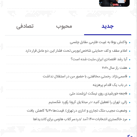
جدید
محبوب
تصادفی
واکنش یوفا به غیبت طارمی مقابل چلسی
اعلام سقف و کف حمایتی شاخص/بورس تحت فشار این دو عامل قرار دارد
آیا رشد اقتصادی ایران مثبت شده است؟
هفت راز سال ۲۰۲۰
قاسمی‌نژاد: رحمتی مخالفتی با حضور من در استقلال نداشت
در باب یک اقدام پرهزینه
فاجعه خورشیدی روی نیمکت ارزشمند ملی
زالی: تهران را تعطیل کنید؛ در مبتلایان کرونا رکورد شکستیم
وضعیت عجیب ملک تجاری و اداری در تهران/ قیمت‌ها ۳۰% کاهش یافت
مردِ خاکستری انتخابات ۱۴۰۰ آمد /دردسر کلاب هاوس برای کاندیداها