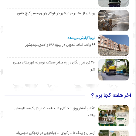
روایتی از عشایر مهدیشهر در طولانی‌ترین مسیر کوچ کشور
نیزوا گزارش می‌دهد؛
۶۶ واحد آماده تحویل در پروژه۱۳۸ واحدی مهدیشهر
۲۱۰ تن قیر رایگان در راه معابر محلات فرسوده شهرستان مهدی
شهر
آخر هفته کجا برم ؟
تنگه و آبشار روزیه؛ خنکای ناب طبیعت در دل کوهستان‌های
چاشم
از مرال و پلنگ تا مار کبری؛ ماجراجویی در نزدیکی شهمیرزاد