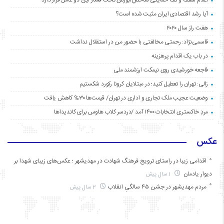
آیا رشد اقتصادی ایران مثبت شده است؟
هفت راز سال ۲۰۲۰
قاسمی‌نژاد: رحمتی مخالفتی با حضور من در استقلال نداشت
در باب یک اقدام پرهزینه
فاجعه خورشیدی روی نیمکت ارزشمند ملی
زالی: تهران را تعطیل کنید؛ در مبتلایان کرونا رکورد شکستیم
وضعیت عجیب ملک تجاری و اداری در تهران/ قیمت‌ها ۳۰% کاهش یافت
مردِ خاکستری انتخابات ۱۴۰۰ آمد /دردسر کلاب هاوس برای کاندیداها
عکس
اقدامی زیبا در راستای ترویج فرهنگ شهادت در مهدیشهر ؛ عکس‌های زیبای شهدا بر
دیوار یادمان
1 سال پیش
مردم مهدیشهر در جشن ۴۵ سالگیِ انقلاب
2 سال پیش