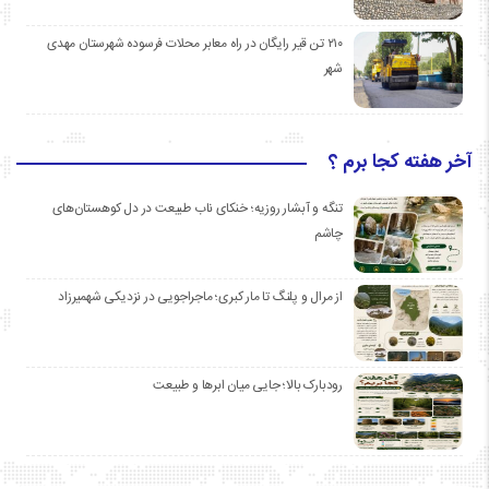
۲۱۰ تن قیر رایگان در راه معابر محلات فرسوده شهرستان مهدی
شهر
آخر هفته کجا برم ؟
تنگه و آبشار روزیه؛ خنکای ناب طبیعت در دل کوهستان‌های
چاشم
از مرال و پلنگ تا مار کبری؛ ماجراجویی در نزدیکی شهمیرزاد
رودبارک بالا؛ جایی میان ابرها و طبیعت