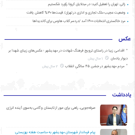
زالی: تهران را تعطیل کنید؛ در مبتلایان کرونا رکورد شکستیم
وضعیت عجیب ملک تجاری و اداری در تهران/ قیمت‌ها ۳۰% کاهش یافت
مردِ خاکستری انتخابات ۱۴۰۰ آمد /دردسر کلاب هاوس برای کاندیداها
عکس
اقدامی زیبا در راستای ترویج فرهنگ شهادت در مهدیشهر ؛ عکس‌های زیبای شهدا بر
دیوار یادمان
1 سال پیش
مردم مهدیشهر در جشن ۴۵ سالگیِ انقلاب
2 سال پیش
یادداشت
صرفه‌جویی، راهی برای عبور از تابستان و گامی به‌سوی آینده انرژی
پیام فرماندار شهرستان مهدیشهر به مناسبت هفته بهزیستی: