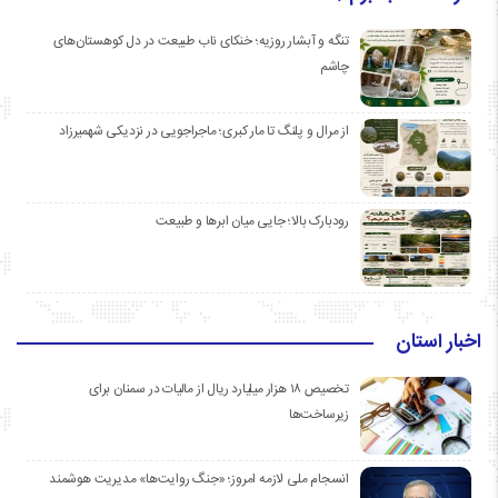
تنگه و آبشار روزیه؛ خنکای ناب طبیعت در دل کوهستان‌های
چاشم
از مرال و پلنگ تا مار کبری؛ ماجراجویی در نزدیکی شهمیرزاد
رودبارک بالا؛ جایی میان ابرها و طبیعت
اخبار استان
تخصیص ۱۸ هزار میلیارد ریال از مالیات در سمنان برای
زیرساخت‌ها
انسجام ملی لازمه امروز؛ «جنگ روایت‌ها» مدیریت هوشمند