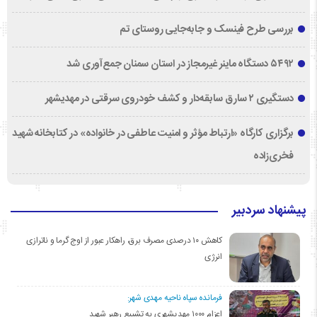
بررسی طرح فینسک و جابه‌جایی روستای تم
۵۴۹۲ دستگاه ماینر غیرمجاز در استان سمنان جمع‌آوری شد
دستگیری ۲ سارق سابقه‌دار و کشف خودروی سرقتی در مهدیشهر
برگزاری کارگاه «ارتباط مؤثر و امنیت عاطفی در خانواده» در کتابخانه شهید
فخری‌زاده
پیشنهاد سردبیر
کاهش ۱۰ درصدی مصرف برق، راهکار عبور از اوج گرما و ناترازی
انرژی
فرمانده سپاه ناحیه مهدی شهر:
اعزام ۱۰۰۰ مهدیشهری به تشییع رهبر شهید