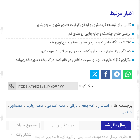
اخبار مرتبط
گامی برای توسعه گردشگری و ارتقای کیفیت فضای شهری مهدی‌شهر
بررسی طرح فینسک و جابه‌جایی روستای تم
۵۴۹۲ دستگاه ماینر غیرمجاز در استان سمنان جمع‌آوری شد
دستگیری ۲ سارق سابقه‌دار و کشف خودروی سرقتی در مهدیشهر
برگزاری کارگاه «ارتباط مؤثر و امنیت عاطفی در خانواده» در کتابخانه شهید فخری‌زاده
لینک کوتاه
برچسب ها :
استاندار
،
امام‌جمعه
،
بارانی
،
محله اسلامی
،
محله زیارت
،
مهدیشهر
،
هاشمی
ارسال نظر شما
در انتظار بررسی : 0
مجموع نظرات : 0
انتشار یافته : ۰
نظرات ارسال شده توسط شما، پس از تایید توسط مدیران سایت