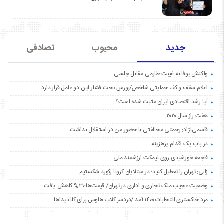
جدید
محبوب
تصادفی
واکنش یوفا به غیبت طارمی مقابل چلسی
اعلام سقف و کف حمایتی شاخص/بورس تحت فشار این دو عامل قرار دارد
آیا رشد اقتصادی ایران مثبت شده است؟
هفت راز سال ۲۰۲۰
قاسمی‌نژاد: رحمتی مخالفتی با حضور من در استقلال نداشت
در باب یک اقدام پرهزینه
فاجعه خورشیدی روی نیمکت ارزشمند ملی
زالی: تهران را تعطیل کنید؛ در مبتلایان کرونا رکورد شکستیم
وضعیت عجیب ملک تجاری و اداری در تهران/ قیمت‌ها ۳۰% کاهش یافت
مردِ خاکستری انتخابات ۱۴۰۰ آمد /دردسر کلاب هاوس برای کاندیداها