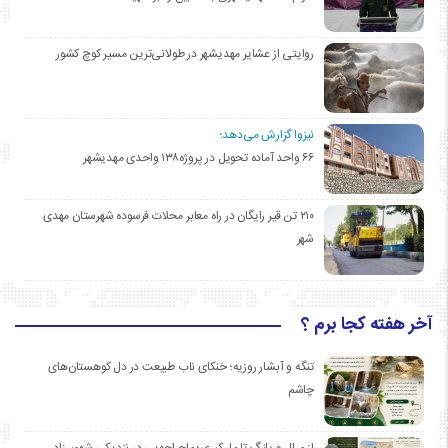
روایتی از عشایر مهدیشهر در طولانی‌ترین مسیر کوچ کشور
نیزوا گزارش می‌دهد؛
۶۶ واحد آماده تحویل در پروژه۱۳۸ واحدی مهدیشهر
۲۱۰ تن قیر رایگان در راه معابر محلات فرسوده شهرستان مهدی
شهر
آخر هفته کجا برم ؟
تنگه و آبشار روزیه؛ خنکای ناب طبیعت در دل کوهستان‌های
چاشم
از مرال و پلنگ تا مار کبری؛ ماجراجویی در نزدیکی شهمیرزاد