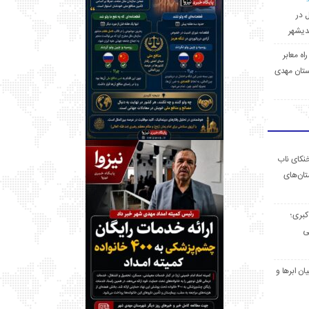
ل در
 راه معابر
تان مهدی
خنکای ناب
ان‌های
 کبری؛
ی
ان ابرها و