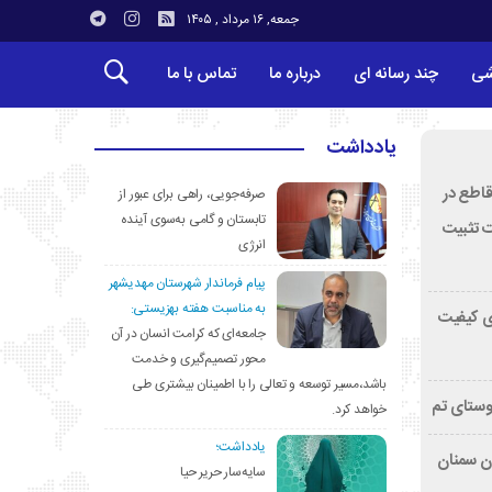
جمعه, ۱۶ مرداد , ۱۴۰۵
شی
چند رسانه ای
درباره ما
تماس با ما
یادداشت
قاطع در
صرفه‌جویی، راهی برای عبور از
تابستان و گامی به‌سوی آینده
ت تثبیت
انرژی
پیام فرماندار شهرستان مهدیشهر
به مناسبت هفته بهزیستی:
ی کیفیت
جامعه‌ای که کرامت انسان در آن
محور تصمیم‌گیری و خدمت
باشد،مسیر توسعه و تعالی را با اطمینان بیشتری طی
وستای تم
خواهد کرد.
یادداشت؛
تان سمنان
سایه‌سار حریر حیا