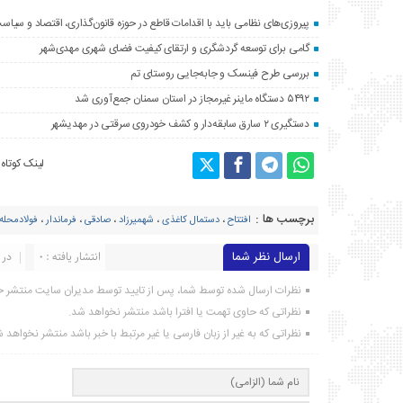
پیروزی‌های نظامی باید با اقدامات قاطع در حوزه قانون‌گذاری، اقتصاد و سیا
گامی برای توسعه گردشگری و ارتقای کیفیت فضای شهری مهدی‌شهر
بررسی طرح فینسک و جابه‌جایی روستای تم
۵۴۹۲ دستگاه ماینر غیرمجاز در استان سمنان جمع‌آوری شد
دستگیری ۲ سارق سابقه‌دار و کشف خودروی سرقتی در مهدیشهر
لینک کوتاه
برچسب ها :
افتتاح
،
دستمال کاغذی
،
شهميرزاد
،
صادقی
،
فرماندار
،
فولادمحله
ارسال نظر شما
انتشار یافته : ۰
در 
نظرات ارسال شده توسط شما، پس از تایید توسط مدیران سایت منتشر خ
نظراتی که حاوی تهمت یا افترا باشد منتشر نخواهد شد.
نظراتی که به غیر از زبان فارسی یا غیر مرتبط با خبر باشد منتشر نخواهد 