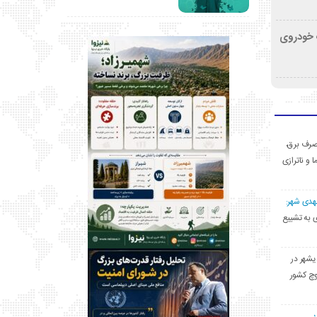
کشف خودروی
ی مصرف برق،
ا و ناترازی
مهدی شهر:
یشهری به تشییع
یشهر در
وچ کشور