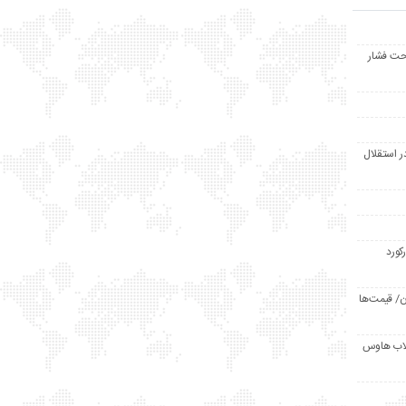
حت فشار
ر استقلال
رکورد
/ قیمت‌ها
مد /دردسر کلاب هاوس