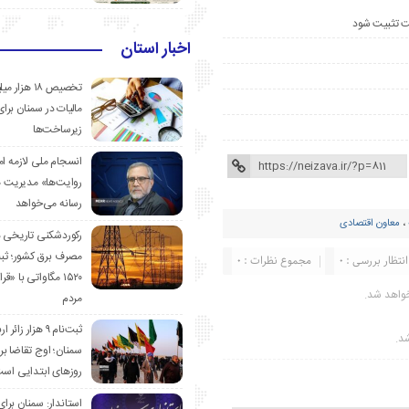
ست تثبیت شود
اخبار استان
تخصیص ۱۸ هزار
مالیات در سمنان برای
زیرساخت‌ها
انسجام ملی لازمه ا
روایت‌ها» مدیریت 
رسانه می‌خواهد
،
معاون اقتصادی
رکوردشکنی تاریخی 
مصرف برق کشور؛ ث
انتظار بررسی : 0
مجموع نظرات : 0
۱۵۲۰ مگاواتی با «
واهد شد.
مردم
ثبت‌نام ۹ هزار زائ
شد.
سمنان؛ اوج تقاضا برا
روزهای ابتدایی اس
استاندار: سمنان برای