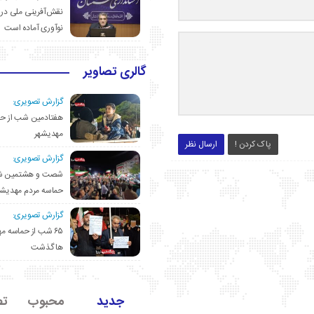
نقش‌آفرینی ملی در 
نوآوری آماده است
گالری تصاویر
گزارش تصویری:
هفتادمین شب از حم
مهدیشهر
پاک کردن !
ارسال نظر
گزارش تصویری:
شصت و هشتمین ش
حماسه مردم مهدیشه
گزارش تصویری:
۶۵ شب از حماسه 
ها گذشت
جدید
محبوب
تص