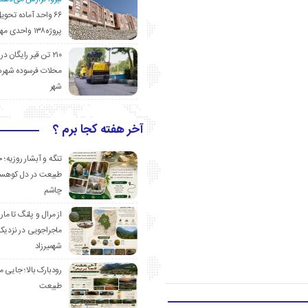
۶۶ واحد آماده تحوی
پروژه۱۳۸ واحدی مهدیشهر
۲۱۰ تن قیر رایگان در
محلات فرسوده شهرس
شهر
آخر هفته کجا برم ؟
تنگه و آبشار روزیه؛ 
طبیعت در دل کوهست
چاشم
از مرال و پلنگ تا مار
ماجراجویی در نزدیک
شهمیرزاد
رودبارک بالا؛ جایی می
طبیعت