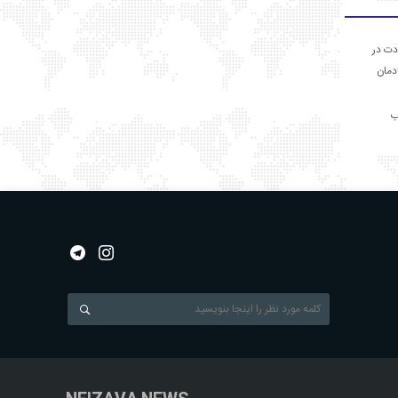
دت در
ادمان