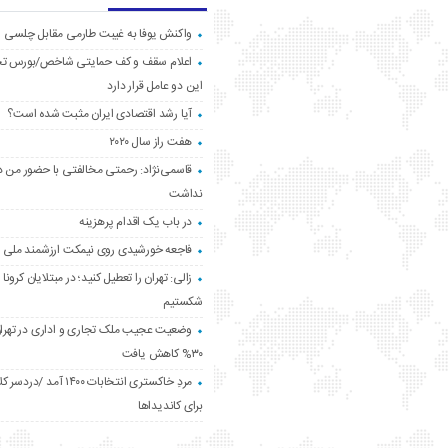
واکنش یوفا به غیبت طارمی مقابل چلسی
اعلام سقف و کف حمایتی شاخص/بورس ت
این دو عامل قرار دارد
آیا رشد اقتصادی ایران مثبت شده است؟
هفت راز سال ۲۰۲۰
قاسمی‌نژاد: رحمتی مخالفتی با حضور من د
نداشت
در باب یک اقدام پرهزینه
فاجعه خورشیدی روی نیمکت ارزشمند ملی
زالی: تهران را تعطیل کنید؛ در مبتلایان کرونا 
شکستیم
وضعیت عجیب ملک تجاری و اداری در تهران
۳۰% کاهش یافت
مردِ خاکستری انتخابات ۱۴۰۰ آ
برای کاندیداها