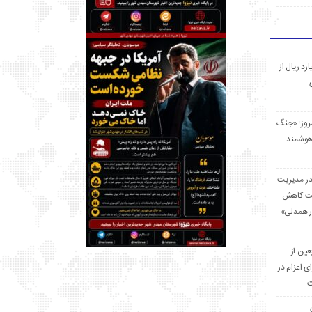
 میلیارد ریال از
مروز؛ «جنگ
هوشمند
در مدیریت
بت کاهش
قرار همدلی»
ر اربعین از
ی اعزام در
ت