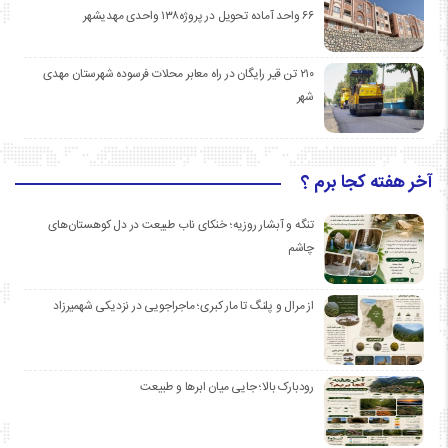
۶۶ واحد آماده تحویل در پروژه۱۳۸ واحدی مهدیشهر
۲۱۰ تن قیر رایگان در راه معابر محلات فرسوده شهرستان مهدی
شهر
آخر هفته کجا برم ؟
تنگه و آبشار روزیه؛ خنکای ناب طبیعت در دل کوهستان‌های
چاشم
از مرال و پلنگ تا مار کبری؛ ماجراجویی در نزدیکی شهمیرزاد
رودبارک بالا؛ جایی میان ابرها و طبیعت