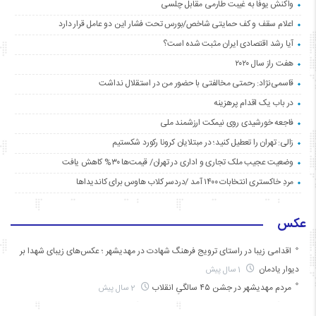
واکنش یوفا به غیبت طارمی مقابل چلسی
اعلام سقف و کف حمایتی شاخص/بورس تحت فشار این دو عامل قرار دارد
آیا رشد اقتصادی ایران مثبت شده است؟
هفت راز سال ۲۰۲۰
قاسمی‌نژاد: رحمتی مخالفتی با حضور من در استقلال نداشت
در باب یک اقدام پرهزینه
فاجعه خورشیدی روی نیمکت ارزشمند ملی
زالی: تهران را تعطیل کنید؛ در مبتلایان کرونا رکورد شکستیم
وضعیت عجیب ملک تجاری و اداری در تهران/ قیمت‌ها ۳۰% کاهش یافت
مردِ خاکستری انتخابات ۱۴۰۰ آمد /دردسر کلاب هاوس برای کاندیداها
عکس
اقدامی زیبا در راستای ترویج فرهنگ شهادت در مهدیشهر ؛ عکس‌های زیبای شهدا بر
دیوار یادمان
1 سال پیش
مردم مهدیشهر در جشن ۴۵ سالگیِ انقلاب
2 سال پیش