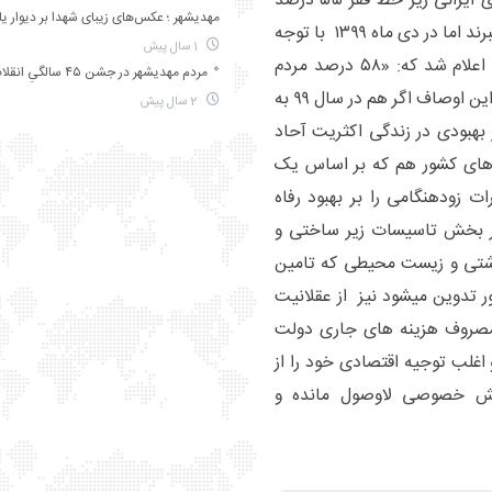
سخت‌تر نموده است . در اردیبهشت ۹۸ تعداد خانوارهای ایرانی زیر خط فقر ۵۵ درصد
مهدیشهر ؛ عکس‌های زیبای شهدا بر دیوار ی
اعلام شده بود که کثیری از آنها زیر خط گرسنگی به سر میبرند اما در دی ماه ۱۳۹۹ با توجه
1 سال پیش
به آمارهای گوناگون همچون حقوق دریافتی و گرانی‌ها، اعلام شد که: «۵۸ درصد مردم
مردم مهدیشهر در جشن ۴۵ سالگیِ انقلاب
ایران برای زنده ماندن تلاش می‌کنند نه زندگی کردن». با این اوصاف اگر هم در سال ۹۹ به
2 سال پیش
بهبودی در زندگی اکثریت آحاد
‌های کشور هم که بر اساس یک
ت زودهنگامی را بر بهبود رفاه
در بخش تاسیسات زیر ساختی و
اشتی و زیست محیطی که تامین
 تدوین میشود نیز از عقلانیت
 مصروف هزینه های جاری دولت
و اغلب توجیه اقتصادی خود را از
خش خصوصی لاوصول مانده و