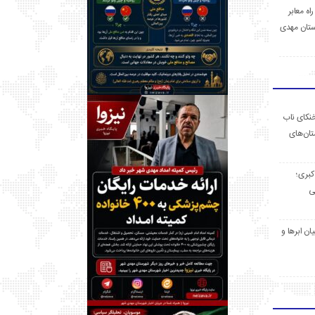
 راه معابر
تان مهدی
خنکای ناب
ان‌های
 کبری؛
ی
ان ابرها و