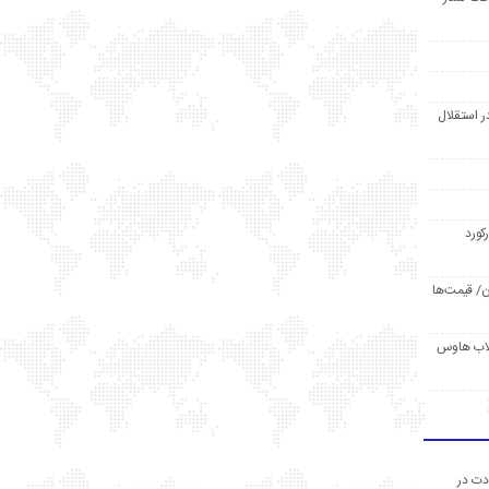
ر استقلال
رکورد
/ قیمت‌ها
مد /دردسر کلاب هاوس
دت در