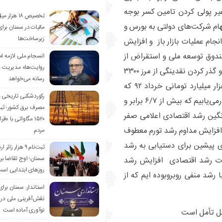
یر پولی کردن تامین کسر بوجه
تخصیص ۱۸ هزار
ام شرکت‌های دولتی به بورس و
مالیات در سمنان برای
زیرساخت‌ها
نجام عملیات بازار باز و افزایش
صندوق توسعه ملی و استقراض از
انسجام ملی لازمه ا
روایت‌ها» مدیریت 
بانک‌مرکزی تامین نمود که نتیجه آن افزایش پایه پولی و گذر کردن نقدینگی از مرز ۳۳۰۰
رسانه می‌خواهد
هزار میلیارد تومان بود که اگر با حجم نقدینگی ۴۹۲ هزار میلیارد تومانی خرداد ۹۲ که
رکوردشکنی تاریخی 
شروع دوره ریاست جمهوری روحانی بود مقایسه کنیم درمی‌یابیم که بیش از ۶/۷ برابر و
مصرف برق کشور؛ ث
یانگین رشد اقتصادی اعلامی صفر
۱۵۲۰ مگاواتی با «
ه افزایش مداوم رشد تورم معطوف
مردم
ه عرض کردم در سال ۹۹ ضرورت‌های پیشین برای دستیابی به رشد
ثبت‌نام ۹ هزار زائ
سمنان؛ اوج تقاضا برا
مات رشد اقتصادی افزایش رشد
روزهای ابتدایی اس
رشد منفی روبروبوده ایم که از
استاندار: سمنان برای
نقش‌آفرینی ملی در 
نوآوری آماده است