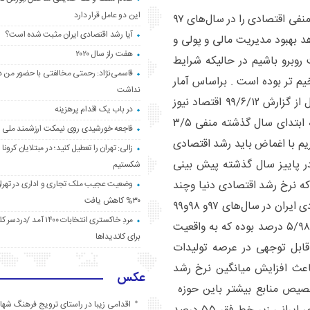
این دو عامل قرار دارد
فی‌الواقع تأثیرات سوء همین عوامل بر اقتصاد کشور رشد منفی اقتصادی را در سال‌های ۹۷
آیا رشد اقتصادی ایران مثبت شده است؟
نک چگونه ممکن است در سال ۹۹ که شاهد بهبود مدیریت مالی و پولی و
هفت راز سال ۲۰۲۰
 روبرو باشیم در حالیکه شرایط
قاسمی‌نژاد: رحمتی مخالفتی با حضور من د
تب وخیم تر بوده است . براساس آمار
نداشت
رسمی دولتی رشد تولید ناخالص داخلی با نفت به نقل از گزارش ۹۹/۶/۱۲ اقتصاد نیوز
در باب یک اقدام پرهزینه
متکی بر آخرین گزارش فصلی مرکز آمار ایران در ۳ ماهه ابتدای سال گذشته منفی ۳/۵
فاجعه خورشیدی روی نیمکت ارزشمند ملی
ریم با اغماض باید رشد اقتصادی
زالی: تهران را تعطیل کنید؛ در مبتلایان کرونا 
ارنده در پاییز سال گذشته پیش بینی
شکستیم
که نرخ رشد اقتصادی دنیا وچند
وضعیت عجیب ملک تجاری و اداری در تهران
۳۰% کاهش یافت
کشور منتخب را در جدولی منتشر ساخته نرخ رشد اقتصادی ایران در سال‌های ۹۷و ۹۸و۹۹
مردِ خاکستری انتخابات ۱۴۰۰ آ
به ترتیب منفی ۴/۸۴ درصد ، منفی ۹/۴۶ درصد ومنفی ۵/۹۸ درصد بوده که به واقعیت
برای کاندیداها
قابل توجهی در عرصه تولیدات
اعث افزایش میانگین نرخ رشد
عکس
صیص منابع بیشتر باین حوزه
اقدامی زیبا در راستای ترویج فرهنگ شها