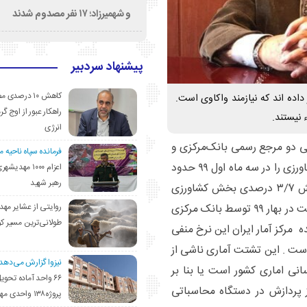
و شهمیرزاد؛ ۱۷ نفر مصدوم شدند
پیشنهاد سردبیر
کاهش ۱۰ درصد
رهای دولتی از رشد اقتصادی مثبت در سال ۹۹ خبر داده اند که نیازمند واکاوی است.
راهکار عبور از اوج گرم
 نیستند.
انرژی
 دو مرجع رسمی بانک‌مرکزی و
فرمانده سپاه ناحیه 
مرکز آمار ایران بطور مثال : مرکز آمار ایران رشد بخش کشاورزی را در سه ماه اول ۹۹ حدود
اعزام ۱۰۰۰ مهد
رهبر شهید
۰/۱ درصد اعلام کرده، درحالی‌که بانک‌مرکزی از رشد بخش ۳/۷ً درصدی بخش کشاورزی
در سه ماه اول سال ۹۹ خبر داده است یا رشد بخش صنعت در بهار ۹۹ توسط بانک مرکزی
روایتی از عشایر مهد
طولانی‌ترین مسیر ک
ده مرکز آمار ایران این نرخ منفی
 است . این تشتت آماری ناشی از
نیزوا گزارش می‌دهد؛
نی اماری کشور است یا بنا بر
۶۶ واحد آماده تحوی
 پردازش در دستگاه محاسباتی
پروژه۱۳۸ واحدی مهدیشهر