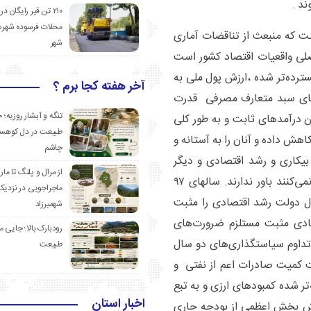
د .
۲۱۰ تن قیر رایگان در
محلات فرسوده شهرس
ت که منبعث از تناقضات آماری
شهر
صلی واقعیات اقتصاد کشور است
سترده‌تر شده ،ارزش پول ملی به
آخر هفته کجا برم ؟
لاهای سبد متعارف مصرفی قدرت
تنگه و آبشار روزیه؛ 
 درآمدهای ثابت و به طور کلی
طبیعت در دل کوهست
اهش داده و آنان را به آستانه و
چاشم
 بیکاری و رشد اقتصادی و دیگر
از مرال و پلنگ تا مار
آمارهایی‌که‌ آثار آن را در زندگی خود احساس و ادراک نمی‌کنند باور ندارند. سالهای ۹۷
ماجراجویی در نزدیک
برو بودیم امسال دولت رشد اقتصادی را مثبت
شهمیرزاد
صادی مثبت مستلزم ضرورت‌های
رودبارک بالا؛ جایی می
اقتصاد سال ۹۹ در استمرار و تداوم سیاستگذاری‌های دو سال
طبیعت
بت کمیت صادرات اعم از نفتی و
تر شده کمبودهای ارزی و به تبع
اخبار استان
وشش بخش اعظمی از بودجه جاری