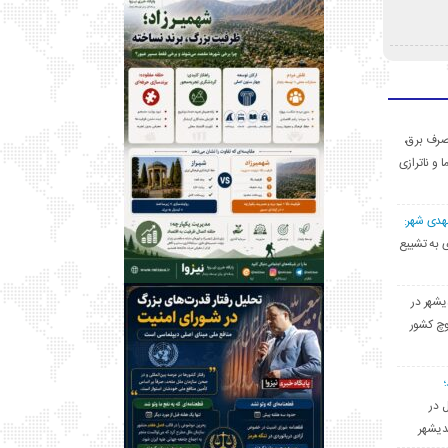
ی مصرف برق،
ا و ناترازی
مهدی شهر:
یشهری به تشییع
یشهر در
وچ کشور
ل در