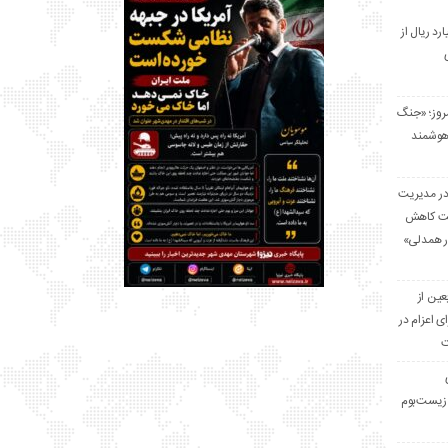
 میلیارد ریال از
مروز؛ «جنگ
هوشمند
در مدیریت
بت کاهش
قرار همدلی»
ر اربعین از
ی اعزام در
ت
زیست‌بوم