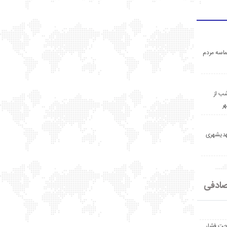
اسه مردم
ب از
ر
مهدیشهری
ادفی
حت فشار