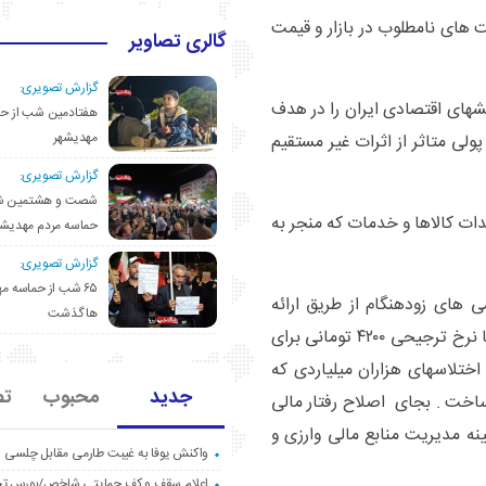
های نامطلوب در بازار و قیمت
گالری تصاویر
گزارش تصویری:
شهای اقتصادی ایران را در هدف
هفتادمین شب از حم
مهدیشهر
ی متاثر از اثرات غیر مستقیم
گزارش تصویری:
شصت و هشتمین ش
ات کالاها و خدمات که منجر به
حماسه مردم مهدیشه
گزارش تصویری:
۶۵ شب از حماسه 
 های زودهنگام از طریق ارائه
ها گذشت
کمک‌های نقدی و جنسی ناکافی به مردم و پرداخت ارز با نرخ ترجیحی ۴۲۰۰ تومانی برای
اختلاسهای هزاران میلیاردی که
جدید
محبوب
تص
 ساخت . بجای اصلاح رفتار مالی
نه مدیریت منابع مالی وارزی و
واکنش یوفا به غیبت طارمی مقابل چلسی
اعلام سقف و کف حمایتی شاخص/بورس ت