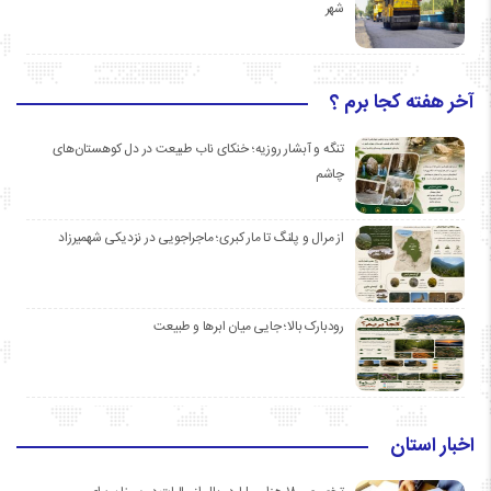
شهر
آخر هفته کجا برم ؟
تنگه و آبشار روزیه؛ خنکای ناب طبیعت در دل کوهستان‌های
چاشم
از مرال و پلنگ تا مار کبری؛ ماجراجویی در نزدیکی شهمیرزاد
رودبارک بالا؛ جایی میان ابرها و طبیعت
اخبار استان