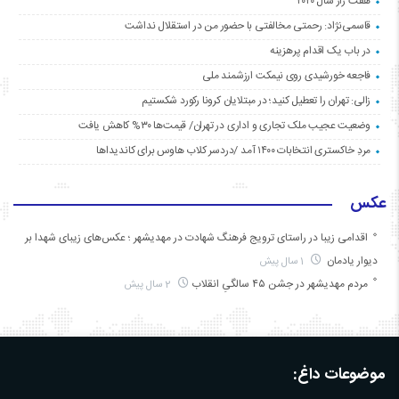
هفت راز سال ۲۰۲۰
قاسمی‌نژاد: رحمتی مخالفتی با حضور من در استقلال نداشت
در باب یک اقدام پرهزینه
فاجعه خورشیدی روی نیمکت ارزشمند ملی
زالی: تهران را تعطیل کنید؛ در مبتلایان کرونا رکورد شکستیم
وضعیت عجیب ملک تجاری و اداری در تهران/ قیمت‌ها ۳۰% کاهش یافت
مردِ خاکستری انتخابات ۱۴۰۰ آمد /دردسر کلاب هاوس برای کاندیداها
عکس
اقدامی زیبا در راستای ترویج فرهنگ شهادت در مهدیشهر ؛ عکس‌های زیبای شهدا بر
دیوار یادمان
1 سال پیش
مردم مهدیشهر در جشن ۴۵ سالگیِ انقلاب
2 سال پیش
موضوعات داغ: