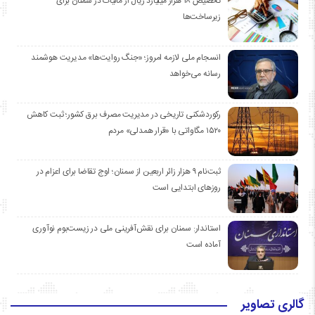
تخصیص ۱۸ هزار میلیارد ریال از مالیات در سمنان برای
زیرساخت‌ها
انسجام ملی لازمه امروز؛ «جنگ روایت‌ها» مدیریت هوشمند
رسانه می‌خواهد
رکوردشکنی تاریخی در مدیریت مصرف برق کشور؛ ثبت کاهش
۱۵۲۰ مگاواتی با «قرار همدلی» مردم
ثبت‌نام ۹ هزار زائر اربعین از سمنان؛ اوج تقاضا برای اعزام در
روزهای ابتدایی است
استاندار: سمنان برای نقش‌آفرینی ملی در زیست‌بوم نوآوری
آماده است
گالری تصاویر