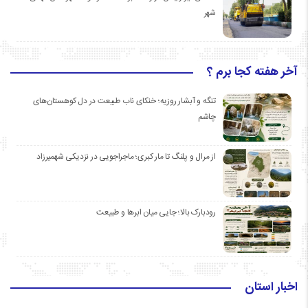
شهر
آخر هفته کجا برم ؟
تنگه و آبشار روزیه؛ خنکای ناب طبیعت در دل کوهستان‌های
چاشم
از مرال و پلنگ تا مار کبری؛ ماجراجویی در نزدیکی شهمیرزاد
رودبارک بالا؛ جایی میان ابرها و طبیعت
اخبار استان