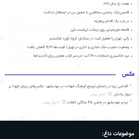
هفت راز سال ۲۰۲۰
قاسمی‌نژاد: رحمتی مخالفتی با حضور من در استقلال نداشت
در باب یک اقدام پرهزینه
فاجعه خورشیدی روی نیمکت ارزشمند ملی
زالی: تهران را تعطیل کنید؛ در مبتلایان کرونا رکورد شکستیم
وضعیت عجیب ملک تجاری و اداری در تهران/ قیمت‌ها ۳۰% کاهش یافت
مردِ خاکستری انتخابات ۱۴۰۰ آمد /دردسر کلاب هاوس برای کاندیداها
عکس
اقدامی زیبا در راستای ترویج فرهنگ شهادت در مهدیشهر ؛ عکس‌های زیبای شهدا بر
دیوار یادمان
1 سال پیش
مردم مهدیشهر در جشن ۴۵ سالگیِ انقلاب
2 سال پیش
موضوعات داغ: