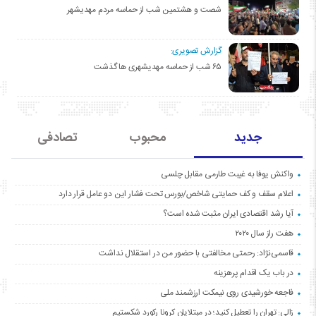
شصت و هشتمین شب از حماسه مردم مهدیشهر
گزارش تصویری:
۶۵ شب از حماسه مهدیشهری ها گذشت
جدید
محبوب
تصادفی
واکنش یوفا به غیبت طارمی مقابل چلسی
اعلام سقف و کف حمایتی شاخص/بورس تحت فشار این دو عامل قرار دارد
آیا رشد اقتصادی ایران مثبت شده است؟
هفت راز سال ۲۰۲۰
قاسمی‌نژاد: رحمتی مخالفتی با حضور من در استقلال نداشت
در باب یک اقدام پرهزینه
فاجعه خورشیدی روی نیمکت ارزشمند ملی
زالی: تهران را تعطیل کنید؛ در مبتلایان کرونا رکورد شکستیم