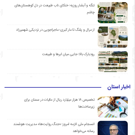
تنگه و آبشار روزیه؛ خنکای ناب طبیعت در دل کوهستان‌های
چاشم
از مرال و پلنگ تا مار کبری؛ ماجراجویی در نزدیکی شهمیرزاد
رودبارک بالا؛ جایی میان ابرها و طبیعت
اخبار استان
تخصیص ۱۸ هزار میلیارد ریال از مالیات در سمنان برای
زیرساخت‌ها
انسجام ملی لازمه امروز؛ «جنگ روایت‌ها» مدیریت هوشمند
رسانه می‌خواهد