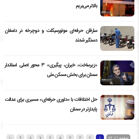
بالاتر می‌بریم
سارقان حرفه‌ای موتورسیکلت و دوچرخه در دامغان
دستگیر شدند
«زیرساخت، خیران، پیگیری» ۳ محور اصلی استاندار
سمنان برای بخش مسکن ملی
حل اختلافات با «داوری حرفه‌ای» مسیری برای عدالت
پایدارتر در سمنان
صفحه ۱ از ۷۲
۱
۲
۳
۴
۵
۶
۷
۸
۹
۱۰
›