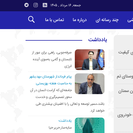
جمعه, ۱۶ مرداد , ۱۴۰۵
شی
چند رسانه ای
درباره ما
تماس با ما
یادداشت
ی کیفیت
صرفه‌جویی، راهی برای عبور از
تابستان و گامی به‌سوی آینده
انرژی
وستای تم
پیام فرماندار شهرستان مهدیشهر
به مناسبت هفته بهزیستی:
جامعه‌ای که کرامت انسان در آن
تان سمنان
محور تصمیم‌گیری و خدمت
باشد،مسیر توسعه و تعالی را با اطمینان بیشتری طی
خواهد کرد.
کشف خودروی
یادداشت؛
سایه‌سار حریر حیا