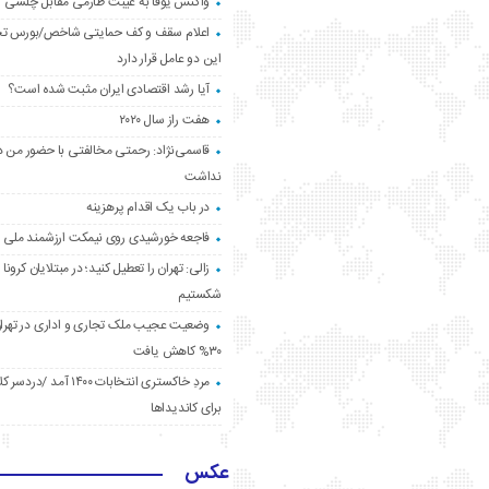
واکنش یوفا به غیبت طارمی مقابل چلسی
اعلام سقف و کف حمایتی شاخص/بورس ت
این دو عامل قرار دارد
آیا رشد اقتصادی ایران مثبت شده است؟
هفت راز سال ۲۰۲۰
قاسمی‌نژاد: رحمتی مخالفتی با حضور من د
نداشت
در باب یک اقدام پرهزینه
فاجعه خورشیدی روی نیمکت ارزشمند ملی
زالی: تهران را تعطیل کنید؛ در مبتلایان کرونا 
شکستیم
وضعیت عجیب ملک تجاری و اداری در تهران
۳۰% کاهش یافت
مردِ خاکستری انتخابات ۱۴۰۰ آ
برای کاندیداها
عکس