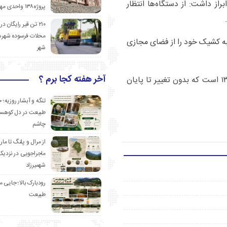
از داشت: از دستگاه‌ها انتظار
پروژه۱۳۸ واحدی مهدیشهر
۲۱۰ تن قیر رایگان در
محلات فرسوده شهرس
شعبه کشیک خود را از فضای مجازی
شهر
آخر هفته کجا برم ؟
وی افزود: ساعت کاری کارمندان نیز شش صبح لغایت ۱۳ است که بدون تغییر تا پایان
تنگه و آبشار روزیه؛ 
طبیعت در دل کوهست
چاشم
از مرال و پلنگ تا مار
ماجراجویی در نزدیک
شهمیرزاد
رودبارک بالا؛ جایی می
طبیعت