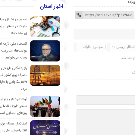
‌زاده
اخبار استان
تخصیص ۱۸ هزار
مالیات در سمنان برای
زیرساخت‌ها
انسجام ملی لازمه ا
انتظار بررسی : 0
مجموع نظرات : 0
روایت‌ها» مدیریت 
رسانه می‌خواهد
واهد شد.
رکوردشکنی تاریخی 
شد.
مصرف برق کشور؛ ث
۱۵۲۰ مگاواتی با «
مردم
ثبت‌نام ۹ هزار زائ
سمنان؛ اوج تقاضا برا
روزهای ابتدایی اس
استاندار: سمنان برای
نقش‌آفرینی ملی در 