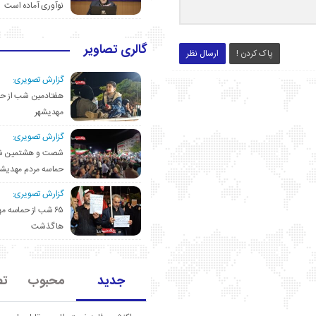
نوآوری آماده است
گالری تصاویر
پاک کردن !
ارسال نظر
گزارش تصویری:
هفتادمین شب از حم
مهدیشهر
گزارش تصویری:
شصت و هشتمین ش
حماسه مردم مهدیشه
گزارش تصویری:
۶۵ شب از حماسه 
ها گذشت
جدید
محبوب
تص