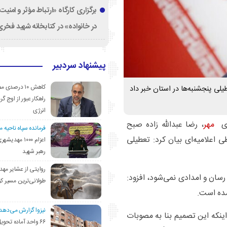
برگزاری کارگاه «ارتباط مؤثر و امنی
در خانواده» در کتابخانه شهید فخری‌
پیشنهاد سردبیر
کاهش ۱۰ درصد
لی پنجشنبه‌ها در استان خبر داد
راهکار عبور از اوج گرم
انرژی
ری
مهر
، رضا عبدالله زاده صبح
فرمانده سپاه ناحیه 
ی اعلامیه‌ای بیان کرد: تعطیلی
اعزام ۱۰۰۰ مهد
رهبر شهید
روایتی از عشایر مهد
سان و امدادی نمی‌شود، افزود:
طولانی‌ترین مسیر ک
شده است.
نیزوا گزارش می‌دهد؛
ینکه این تصمیم بنا به مصوبات
۶۶ واحد آماده تحوی