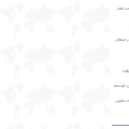
حت فشار
ر استقلال
رکورد
/ قیمت‌ها
مد /دردسر کلاب هاوس