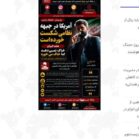
 میلیارد ریال از
مروز؛ «جنگ
هوشمند
در مدیریت
بت کاهش
قرار همدلی»
ر اربعین از
ی اعزام در
ت
زیست‌بوم