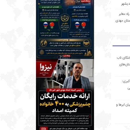
 راه معابر
تان مهدی
خنکای ناب
ان‌های
 کبری؛
ی
ان ابرها و