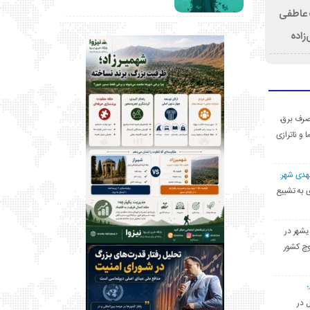
ت عاطفی
زاده
ی مصرف برق،
ا و ناترازی
مهدی شهر:
یشهری به تشییع
یشهر در
وچ کشور
ل در