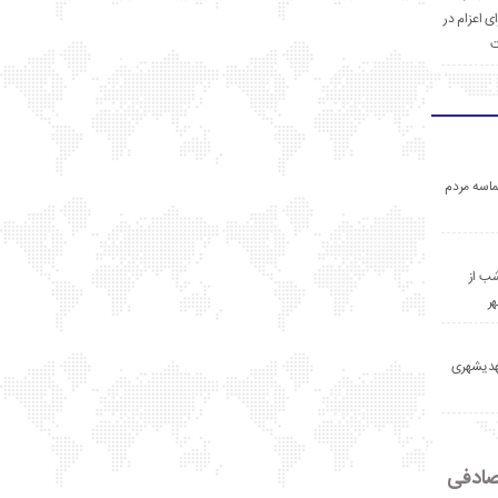
ی اعزام در
ت
اسه مردم
ب از
ر
مهدیشهری
ادفی