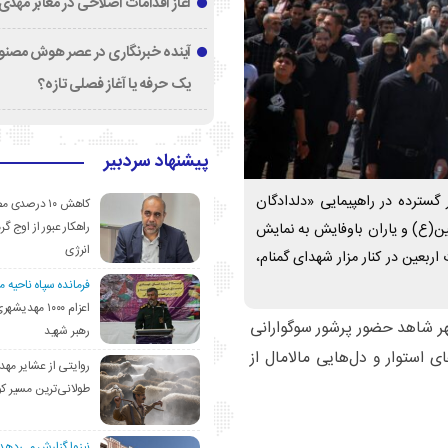
آغاز اقدامات اصلاحی در معابر مهدی
آینده خبرنگاری در عصر هوش مصنوع
یک حرفه یا آغاز فصلی تازه؟
پیشنهاد سردبیر
گسترده در راهپیمایی «دلدادگان
کاهش ۱۰ درصد
راهکار عبور از اوج گرم
ن(ع) و یاران باوفایش به نمایش
انرژی
ربعین در کنار مزار شهدای گمنام،
فرمانده سپاه ناحیه 
اعزام ۱۰۰۰ مهد
ر شاهد حضور پرشور سوگوارانی
رهبر شهید
ای استوار و دل‌هایی مالامال از
روایتی از عشایر مهد
طولانی‌ترین مسیر ک
نیزوا گزارش می‌دهد؛