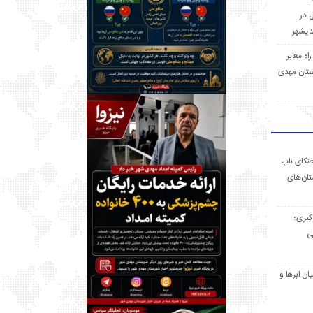
ل در
 راه معابر
تان مهدی
خنکای ناب
ان‌های
 کبری؛
ی
ان ابرها و