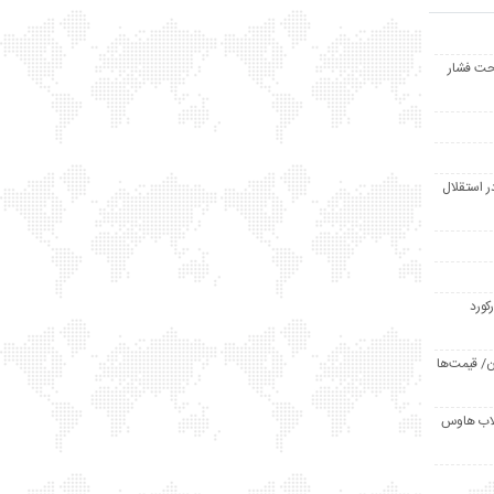
حت فشار
ر استقلال
رکورد
/ قیمت‌ها
مد /دردسر کلاب هاوس