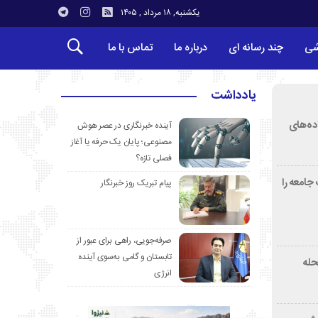
یکشنبه, ۱۸ مرداد , ۱۴۰۵
شی
چند رسانه ای
درباره ما
تماس با ما
یادداشت
ده‌های
آینده خبرنگاری در عصر هوش
مصنوعی؛ پایان یک حرفه یا آغاز
فصلی تازه؟
جامعه را
پیام تبریک روز خبرنگار
صرفه‌جویی، راهی برای عبور از
تابستان و گامی به‌سوی آینده
دمحله
انرژی