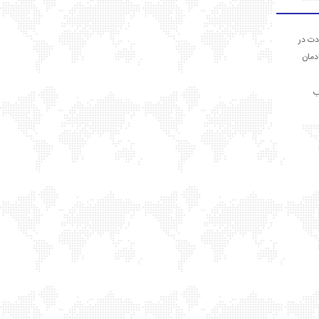
دت در
ادمان