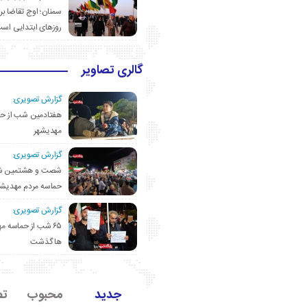
سمنان؛ اوج تقاضا برا
روزهای ابتدایی اس
گالری تصاویر
گزارش تصویری:
هفتادمین شب از حم
مهدیشهر
گزارش تصویری:
شصت و هشتمین ش
حماسه مردم مهدیشه
گزارش تصویری:
۶۵ شب از حماسه 
ها گذشت
جدید
محبوب
تص