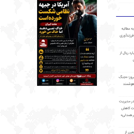
ه مطالبه
فرزندآوری
 میلیارد ریال از
مروز؛ «جنگ
هوشمند
در مدیریت
بت کاهش
قرار همدلی»
ر اربعین از