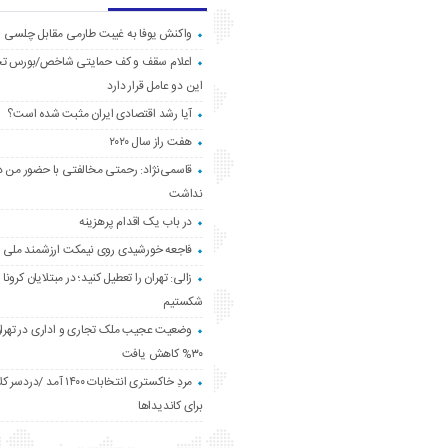
واکنش یوفا به غیبت طارمی مقابل چلسی
اعلام سقف و کف حمایتی شاخص/بورس ت
این دو عامل قرار دارد
آیا رشد اقتصادی ایران مثبت شده است؟
هفت راز سال ۲۰۲۰
قاسمی‌نژاد: رحمتی مخالفتی با حضور من د
نداشت
در باب یک اقدام پرهزینه
فاجعه خورشیدی روی نیمکت ارزشمند ملی
زالی: تهران را تعطیل کنید؛ در مبتلایان کرونا 
شکستیم
وضعیت عجیب ملک تجاری و اداری در تهران
۳۰% کاهش یافت
مردِ خاکستری انتخابات ۱۴۰۰ آ
برای کاندیداها