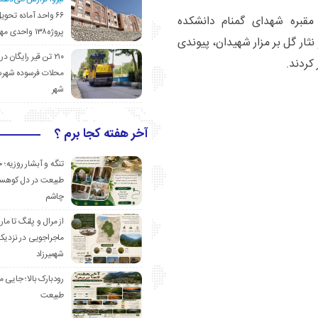
۶۶ واحد آماده تحوی
مقبره شهدای گمنام دانشکده
پروژه۱۳۸ واحدی مهدیشهر
نثار گل بر مزار شهیدان، پیوندی
۲۱۰ تن قیر رایگان در
کردند.
محلات فرسوده شهرس
شهر
آخر هفته کجا برم ؟
تنگه و آبشار روزیه؛ 
طبیعت در دل کوهست
چاشم
از مرال و پلنگ تا مار
ماجراجویی در نزدیک
شهمیرزاد
رودبارک بالا؛ جایی می
طبیعت