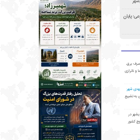
‌شهر
ی؛ پایان
ی مصرف برق،
ا و ناترازی
مهدی شهر:
یشهری به تشییع
یشهر در
وچ کشور