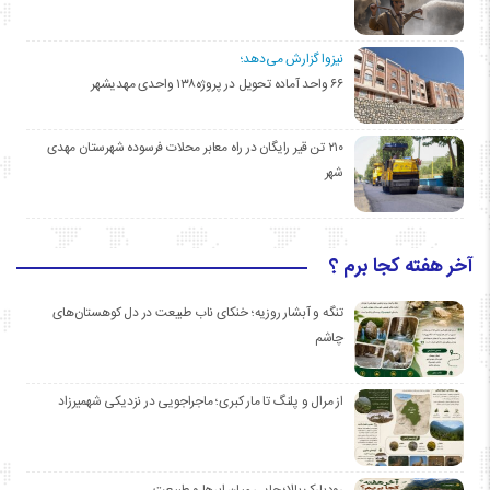
نیزوا گزارش می‌دهد؛
۶۶ واحد آماده تحویل در پروژه۱۳۸ واحدی مهدیشهر
۲۱۰ تن قیر رایگان در راه معابر محلات فرسوده شهرستان مهدی
شهر
آخر هفته کجا برم ؟
تنگه و آبشار روزیه؛ خنکای ناب طبیعت در دل کوهستان‌های
چاشم
از مرال و پلنگ تا مار کبری؛ ماجراجویی در نزدیکی شهمیرزاد
رودبارک بالا؛ جایی میان ابرها و طبیعت