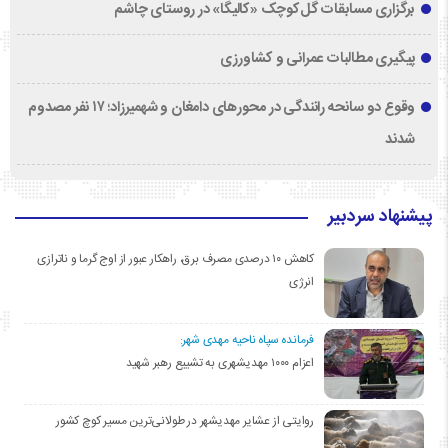
برگزاری مسابقات گل‌کوچک «کالیگا» در روستای چاشم
پیگیری مطالبات عمرانی و کشاورزی
وقوع دو سانحه رانندگی در محورهای دامغان و شهمیرزاد؛ ۱۷ نفر مصدوم
شدند
پیشنهاد سردبیر
کاهش ۱۰ درصدی مصرف برق، راهکار عبور از اوج گرما و ناترازی
انرژی
فرمانده سپاه ناحیه مهدی شهر:
اعزام ۱۰۰۰ مهدیشهری به تشییع رهبر شهید
روایتی از عشایر مهدیشهر در طولانی‌ترین مسیر کوچ کشور