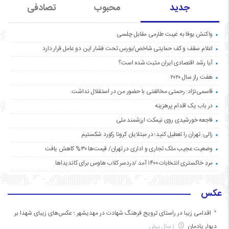
جدید
محبوب
تصادفی
واکنش یوفا به غیبت طارمی مقابل چلسی
اعلام سقف و کف حمایتی شاخص/بورس تحت فشار این دو عامل قرار دارد
آیا رشد اقتصادی ایران مثبت شده است؟
هفت راز سال ۲۰۲۰
قاسمی‌نژاد: رحمتی مخالفتی با حضور من در استقلال نداشت
در باب یک اقدام پرهزینه
فاجعه خورشیدی روی نیمکت ارزشمند ملی
زالی: تهران را تعطیل کنید؛ در مبتلایان کرونا رکورد شکستیم
وضعیت عجیب ملک تجاری و اداری در تهران/ قیمت‌ها ۳۰% کاهش یافت
مردِ خاکستری انتخابات ۱۴۰۰ آمد /دردسر کلاب هاوس برای کاندیداها
عکس
اقدامی زیبا در راستای ترویج فرهنگ شهادت در مهدیشهر ؛ عکس‌های زیبای شهدا بر
دیوار یادمان
1 سال پیش