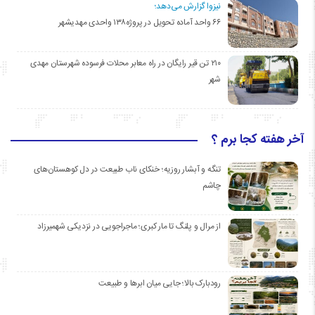
نیزوا گزارش می‌دهد؛
۶۶ واحد آماده تحویل در پروژه۱۳۸ واحدی مهدیشهر
۲۱۰ تن قیر رایگان در راه معابر محلات فرسوده شهرستان مهدی
شهر
آخر هفته کجا برم ؟
تنگه و آبشار روزیه؛ خنکای ناب طبیعت در دل کوهستان‌های
چاشم
از مرال و پلنگ تا مار کبری؛ ماجراجویی در نزدیکی شهمیرزاد
رودبارک بالا؛ جایی میان ابرها و طبیعت