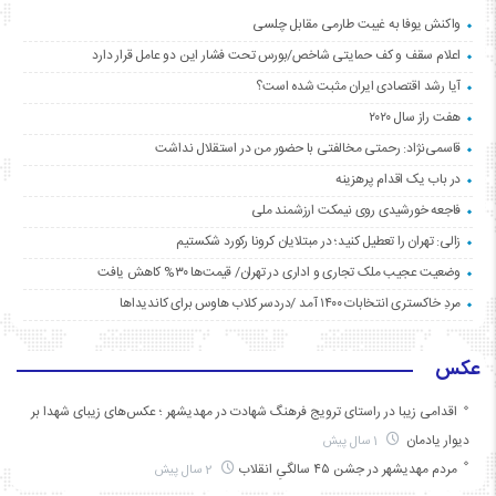
واکنش یوفا به غیبت طارمی مقابل چلسی
اعلام سقف و کف حمایتی شاخص/بورس تحت فشار این دو عامل قرار دارد
آیا رشد اقتصادی ایران مثبت شده است؟
هفت راز سال ۲۰۲۰
قاسمی‌نژاد: رحمتی مخالفتی با حضور من در استقلال نداشت
در باب یک اقدام پرهزینه
فاجعه خورشیدی روی نیمکت ارزشمند ملی
زالی: تهران را تعطیل کنید؛ در مبتلایان کرونا رکورد شکستیم
وضعیت عجیب ملک تجاری و اداری در تهران/ قیمت‌ها ۳۰% کاهش یافت
مردِ خاکستری انتخابات ۱۴۰۰ آمد /دردسر کلاب هاوس برای کاندیداها
عکس
اقدامی زیبا در راستای ترویج فرهنگ شهادت در مهدیشهر ؛ عکس‌های زیبای شهدا بر
دیوار یادمان
1 سال پیش
مردم مهدیشهر در جشن ۴۵ سالگیِ انقلاب
2 سال پیش