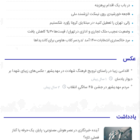
در باب یک اقدام پرهزینه
فاجعه خورشیدی روی نیمکت ارزشمند ملی
زالی: تهران را تعطیل کنید؛ در مبتلایان کرونا رکورد شکستیم
وضعیت عجیب ملک تجاری و اداری در تهران/ قیمت‌ها ۳۰% کاهش یافت
مردِ خاکستری انتخابات ۱۴۰۰ آمد /دردسر کلاب هاوس برای کاندیداها
عکس
اقدامی زیبا در راستای ترویج فرهنگ شهادت در مهدیشهر ؛ عکس‌های زیبای شهدا بر
دیوار یادمان
1 سال پیش
مردم مهدیشهر در جشن ۴۵ سالگیِ انقلاب
2 سال پیش
یادداشت
آینده خبرنگاری در عصر هوش مصنوعی؛ پایان یک حرفه یا آغاز
فصلی تازه؟