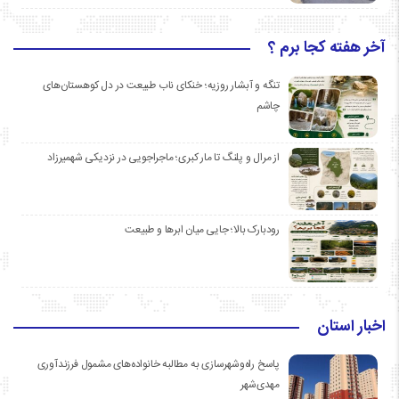
آخر هفته کجا برم ؟
تنگه و آبشار روزیه؛ خنکای ناب طبیعت در دل کوهستان‌های
چاشم
از مرال و پلنگ تا مار کبری؛ ماجراجویی در نزدیکی شهمیرزاد
رودبارک بالا؛ جایی میان ابرها و طبیعت
اخبار استان
پاسخ راه‌وشهرسازی به مطالبه خانواده‌های مشمول فرزندآوری
مهدی‌شهر