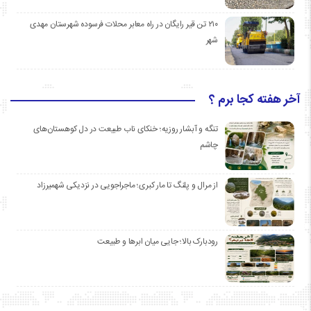
۲۱۰ تن قیر رایگان در راه معابر محلات فرسوده شهرستان مهدی
شهر
آخر هفته کجا برم ؟
تنگه و آبشار روزیه؛ خنکای ناب طبیعت در دل کوهستان‌های
چاشم
از مرال و پلنگ تا مار کبری؛ ماجراجویی در نزدیکی شهمیرزاد
رودبارک بالا؛ جایی میان ابرها و طبیعت