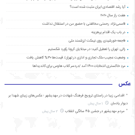
آیا رشد اقتصادی ایران مثبت شده است؟
هفت راز سال ۲۰۲۰
قاسمی‌نژاد: رحمتی مخالفتی با حضور من در استقلال نداشت
در باب یک اقدام پرهزینه
فاجعه خورشیدی روی نیمکت ارزشمند ملی
زالی: تهران را تعطیل کنید؛ در مبتلایان کرونا رکورد شکستیم
وضعیت عجیب ملک تجاری و اداری در تهران/ قیمت‌ها ۳۰% کاهش یافت
مردِ خاکستری انتخابات ۱۴۰۰ آمد /دردسر کلاب هاوس برای کاندیداها
عکس
اقدامی زیبا در راستای ترویج فرهنگ شهادت در مهدیشهر ؛ عکس‌های زیبای شهدا بر
دیوار یادمان
1 سال پیش
مردم مهدیشهر در جشن ۴۵ سالگیِ انقلاب
2 سال پیش