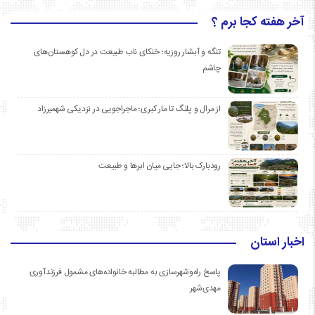
آخر هفته کجا برم ؟
تنگه و آبشار روزیه؛ خنکای ناب طبیعت در دل کوهستان‌های
چاشم
از مرال و پلنگ تا مار کبری؛ ماجراجویی در نزدیکی شهمیرزاد
رودبارک بالا؛ جایی میان ابرها و طبیعت
اخبار استان
پاسخ راه‌وشهرسازی به مطالبه خانواده‌های مشمول فرزندآوری
مهدی‌شهر