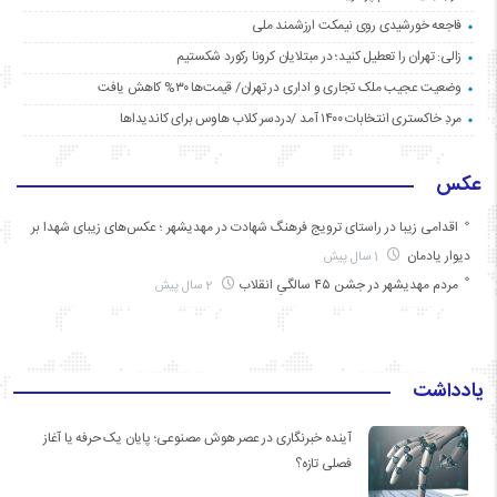
فاجعه خورشیدی روی نیمکت ارزشمند ملی
زالی: تهران را تعطیل کنید؛ در مبتلایان کرونا رکورد شکستیم
وضعیت عجیب ملک تجاری و اداری در تهران/ قیمت‌ها ۳۰% کاهش یافت
مردِ خاکستری انتخابات ۱۴۰۰ آمد /دردسر کلاب هاوس برای کاندیداها
عکس
اقدامی زیبا در راستای ترویج فرهنگ شهادت در مهدیشهر ؛ عکس‌های زیبای شهدا بر
دیوار یادمان
1 سال پیش
مردم مهدیشهر در جشن ۴۵ سالگیِ انقلاب
2 سال پیش
یادداشت
آینده خبرنگاری در عصر هوش مصنوعی؛ پایان یک حرفه یا آغاز
فصلی تازه؟