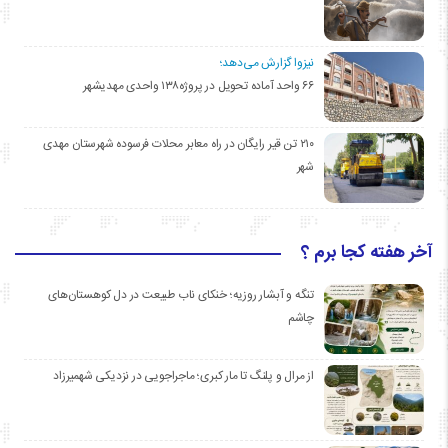
نیزوا گزارش می‌دهد؛
۶۶ واحد آماده تحویل در پروژه۱۳۸ واحدی مهدیشهر
۲۱۰ تن قیر رایگان در راه معابر محلات فرسوده شهرستان مهدی
شهر
آخر هفته کجا برم ؟
تنگه و آبشار روزیه؛ خنکای ناب طبیعت در دل کوهستان‌های
چاشم
از مرال و پلنگ تا مار کبری؛ ماجراجویی در نزدیکی شهمیرزاد