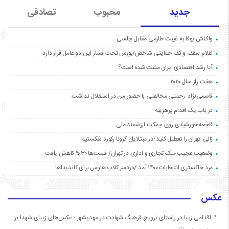
جدید
محبوب
تصادفی
واکنش یوفا به غیبت طارمی مقابل چلسی
اعلام سقف و کف حمایتی شاخص/بورس تحت فشار این دو عامل قرار دارد
آیا رشد اقتصادی ایران مثبت شده است؟
هفت راز سال ۲۰۲۰
قاسمی‌نژاد: رحمتی مخالفتی با حضور من در استقلال نداشت
در باب یک اقدام پرهزینه
فاجعه خورشیدی روی نیمکت ارزشمند ملی
زالی: تهران را تعطیل کنید؛ در مبتلایان کرونا رکورد شکستیم
وضعیت عجیب ملک تجاری و اداری در تهران/ قیمت‌ها ۳۰% کاهش یافت
مردِ خاکستری انتخابات ۱۴۰۰ آمد /دردسر کلاب هاوس برای کاندیداها
عکس
اقدامی زیبا در راستای ترویج فرهنگ شهادت در مهدیشهر ؛ عکس‌های زیبای شهدا بر