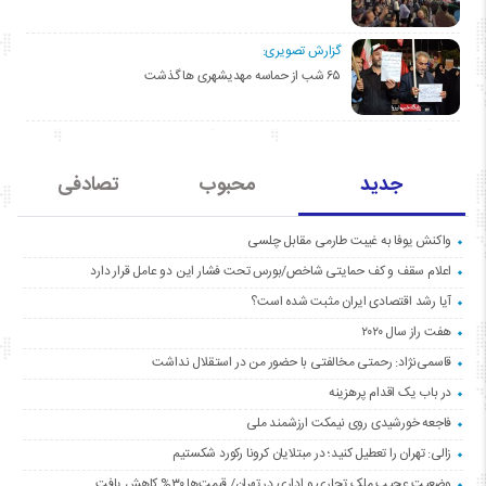
گزارش تصویری:
۶۵ شب از حماسه مهدیشهری ها گذشت
جدید
محبوب
تصادفی
واکنش یوفا به غیبت طارمی مقابل چلسی
اعلام سقف و کف حمایتی شاخص/بورس تحت فشار این دو عامل قرار دارد
آیا رشد اقتصادی ایران مثبت شده است؟
هفت راز سال ۲۰۲۰
قاسمی‌نژاد: رحمتی مخالفتی با حضور من در استقلال نداشت
در باب یک اقدام پرهزینه
فاجعه خورشیدی روی نیمکت ارزشمند ملی
زالی: تهران را تعطیل کنید؛ در مبتلایان کرونا رکورد شکستیم
وضعیت عجیب ملک تجاری و اداری در تهران/ قیمت‌ها ۳۰% کاهش یافت