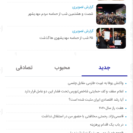
گزارش تصویری:
شصت و هشتمین شب از حماسه مردم مهدیشهر
گزارش تصویری:
۶۵ شب از حماسه مهدیشهری ها گذشت
جدید
محبوب
تصادفی
واکنش یوفا به غیبت طارمی مقابل چلسی
اعلام سقف و کف حمایتی شاخص/بورس تحت فشار این دو عامل قرار دارد
آیا رشد اقتصادی ایران مثبت شده است؟
هفت راز سال ۲۰۲۰
قاسمی‌نژاد: رحمتی مخالفتی با حضور من در استقلال نداشت
در باب یک اقدام پرهزینه
فاجعه خورشیدی روی نیمکت ارزشمند ملی