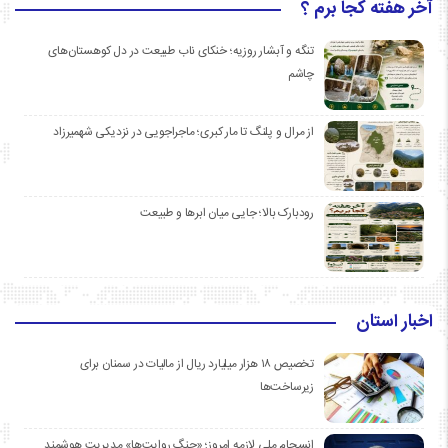
آخر هفته کجا برم ؟
تنگه و آبشار روزیه؛ خنکای ناب طبیعت در دل کوهستان‌های
چاشم
از مرال و پلنگ تا مار کبری؛ ماجراجویی در نزدیکی شهمیرزاد
رودبارک بالا؛ جایی میان ابرها و طبیعت
اخبار استان
تخصیص ۱۸ هزار میلیارد ریال از مالیات در سمنان برای
زیرساخت‌ها
انسجام ملی لازمه امروز؛ «جنگ روایت‌ها» مدیریت هوشمند