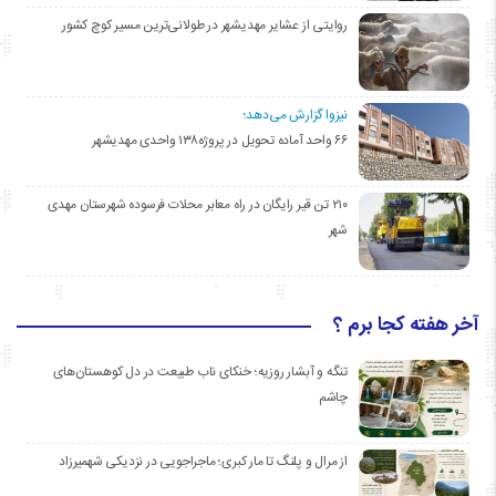
روایتی از عشایر مهدیشهر در طولانی‌ترین مسیر کوچ کشور
نیزوا گزارش می‌دهد؛
۶۶ واحد آماده تحویل در پروژه۱۳۸ واحدی مهدیشهر
۲۱۰ تن قیر رایگان در راه معابر محلات فرسوده شهرستان مهدی
شهر
آخر هفته کجا برم ؟
تنگه و آبشار روزیه؛ خنکای ناب طبیعت در دل کوهستان‌های
چاشم
از مرال و پلنگ تا مار کبری؛ ماجراجویی در نزدیکی شهمیرزاد