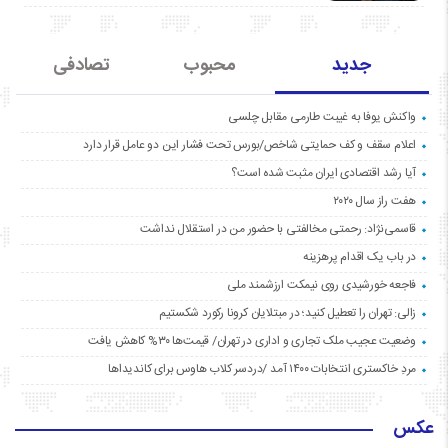
جدید
محبوب
تصادفی
واکنش یوفا به غیبت طارمی مقابل چلسی
اعلام سقف و کف حمایتی شاخص/بورس تحت فشار این دو عامل قرار دارد
آیا رشد اقتصادی ایران مثبت شده است؟
هفت راز سال ۲۰۲۰
قاسمی‌نژاد: رحمتی مخالفتی با حضور من در استقلال نداشت
در باب یک اقدام پرهزینه
فاجعه خورشیدی روی نیمکت ارزشمند ملی
زالی: تهران را تعطیل کنید؛ در مبتلایان کرونا رکورد شکستیم
وضعیت عجیب ملک تجاری و اداری در تهران/ قیمت‌ها ۳۰% کاهش یافت
مردِ خاکستری انتخابات ۱۴۰۰ آمد /دردسر کلاب هاوس برای کاندیداها
عکس