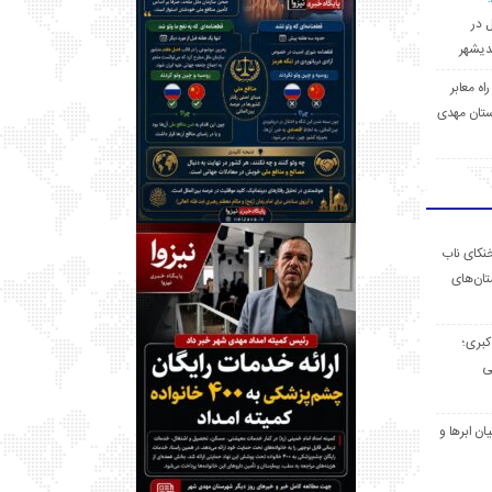
ل در
 راه معابر
تان مهدی
خنکای ناب
ان‌های
 کبری؛
ی
ان ابرها و