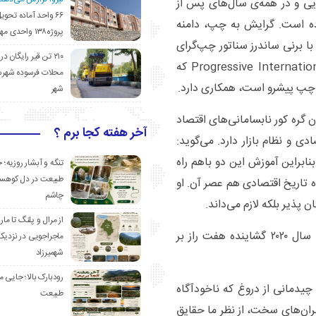
یی و در همه‌ی سال‌های پس از
۶۶ واحد آماده تحوی
ده است. گرایش به چپ، دامنه
پروژه۱۳۸ واحدی مهدیشهر
 با برنی ساندرز سناتور چپ‌گرای
۲۱۰ تن قیر رایگان در
امریکایی، در نهضت بین‌الملل پیشرو Progressive International Movement که
محلات فرسوده شهرس
 چپ پیشرو است، همکاری دارد.
شهر
ن گره کور نابسامانی‌های اقتصاد
آخر هفته کجا برم ؟
ی و نظام بازار دارد. می‌گوید:
ابراین آموزش این دو باهم راه
تنگه و آبشار روزیه؛ 
طبیعت در دل کوهست
تاریخ اقتصادی هم عصر آن. او
چاشم
ن پذیر بلکه لازم می‌داند.
از مرال و پلنگ تا مار
برپایه‌ی چنین دیدگاهی، یانیس ورافِکس معتقد است، سال ۲۰۲۰ گشاینده هفت راز بر
ماجراجویی در نزدیک
شهمیرزاد
رودبارک بالا؛ جایی می
دمانی از دروغ که ناخودآگاه
طبیعت
حران‌های سخت، از نظر ما حقایق