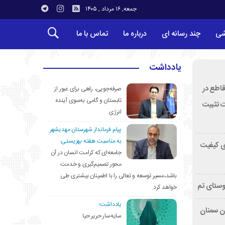
جمعه, ۱۶ مرداد , ۱۴۰۵
شی
چند رسانه ای
درباره ما
تماس با ما
یادداشت
قاطع در
صرفه‌جویی، راهی برای عبور از
تابستان و گامی به‌سوی آینده
ت تثبیت
انرژی
پیام فرماندار شهرستان مهدیشهر
به مناسبت هفته بهزیستی:
ی کیفیت
جامعه‌ای که کرامت انسان در آن
محور تصمیم‌گیری و خدمت
باشد،مسیر توسعه و تعالی را با اطمینان بیشتری طی
وستای تم
خواهد کرد.
یادداشت؛
تان سمنان
سایه‌سار حریر حیا