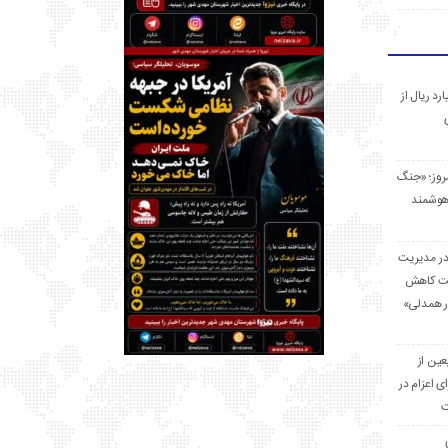
 میلیارد ریال از
مروز؛ «جنگ
هوشمند
در مدیریت
بت کاهش
قرار همدلی»
ر اربعین از
ی اعزام در
ت