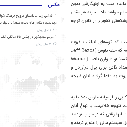
نده است به اولیگارشی بدون
عکس
نجام خواهد داد – خرید هر مقدار
اقدامی زیبا در راستای ترویج فرهنگ شها
رشکستی کشور را از کانون توجه
مهدیشهر ؛ عکس‌های زیبای شهدا بر دیوار ی
1 سال پیش
مردم مهدیشهر در جشن ۴۵ سالگیِ انقلاب
کار ساخت این است که کوه‌های انباشت ثروت
2 سال پیش
خصوصی، کمتر با کارآفرینی ارتباط دارد. من تردیدی ندارم که جف بزوس (Jeff Bezos
بنیان‌گذار آمازون)، الون ماسک (Elon Musk بنیان‌گذار تسلا )و یا وارن بافت (Warren
مین ثروتمند جهان در دسامبر ۲۰۲۰) استعداد ذاتی برای پول درآوردن و
ثروت به یغما گرفته آنان نتیجه
کافی است که افزایش فوق‌العاده ثروت ۶۱۴ میلیاردر امریکایی را از میانه مارس ۲۰۲۰ تا به
 انباشت ثروت، نتیجه خلاقیت، یا نبوغ آنان
د. انها وقتی که در خواب بودنند
ل سیستم مالی را متورم کردند و