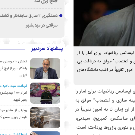
جمع‌آوری شد
دستگیری ۲ سارق سابقه‌دار و 
سرقتی در مهدیشهر
پیشنهاد سردبیر
سانس ریاضیات برای آمار را از
با ارائه تز “بهینه سازی و اعتصاب” موفق به دریافت پی
کاهش ۱۰ درصد
راهکار عبور از اوج گرم
روز تقریباً در اغلب دانشگاه‌های
انرژی
فرمانده سپاه ناحیه 
لیسانس ریاضیات برای آمار را
اعزام ۱۰۰۰ مهد
 در سال ۱۹۸۲ با ارائه تز “بهینه سازی و اعتصاب” موفق به
رهبر شهید
ن زمان تا به امروز تقریباً در
روایتی از عشایر مهد
طولانی‌ترین مسیر ک
ه‌های ساسکس، کمبریج، سیدنی،
ی و تئوری بازی‌ها پرداخته است.
نیزوا گزارش می‌دهد؛