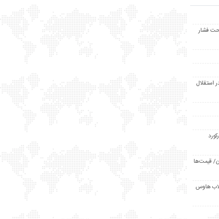
حت فشار
ر استقلال
رکورد
/ قیمت‌ها
مد /دردسر کلاب هاوس