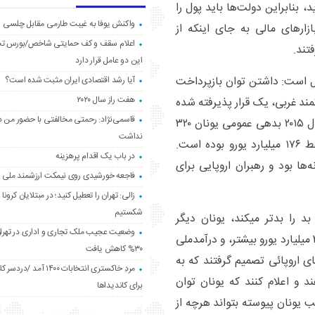
، بنابراین دولت‌ها باید پول را
واکنش یوفا به غیبت طارمی مقابل چلسی
ارهای مالی به جای اینکه از
اعلام سقف و کف حمایتی شاخص/بورس ت
تند.
این دو عامل قرار دارد
ل است: داشتن توان بازپرداخت
آیا رشد اقتصادی ایران مثبت شده است؟
هفت راز سال ۲۰۲۰
ند غربی، یک قرار پذیرفته شده
قاسمی‌نژاد: رحمتی مخالفتی با حضور من د
سیاسی است. نگاهی به گذشته نشان می‌دهد که در سال ۲۰۱۵ بدهی عمومی یونان ۳۲۰
نداشت
میلیارد یورو (۳۹۲ میلیارد دلار) در مقابل درآمد ملی فقط ۱۷۶ میلیارد یورو بوده است.
در باب یک اقدام پرهزینه
ا بود و رهبران اروپایی برای
فاجعه خورشیدی روی نیمکت ارزشمند ملی
زالی: تهران را تعطیل کنید؛ در مبتلایان کرونا 
شکستیم
بد را بدتر میکند، یونان دیگر
وضعیت عجیب ملک تجاری و اداری در تهران
مسئله‌ای نیست، باوجودی که بدهی بخش عمومی ما ۳۳ میلیارد یورو بیشتر، و درآمدملی
۳۰% کاهش یافت
۲۰۱۵ شده است. قدرت‌های اروپائی تصمیم گرفتند که به
مردِ خاکستری انتخابات ۱۴۰۰ آ
و اعلام کنند که یونان توان
برای کاندیداها
ب یونان پیوسته بتواند هرچه از