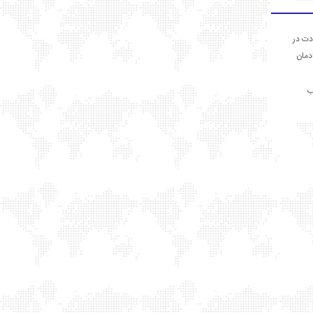
دت در
ادمان