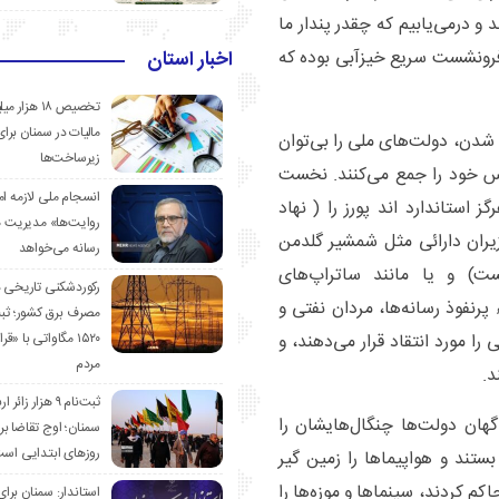
و درمی‌یابیم که چقدر پندار ما
رونشست سریع خیزآبی بوده‌ که
اخبار استان
تخصیص ۱۸ هزار
مالیات در سمنان برای
 شدن، دولت‌های ملی را بی‌توان
زیرساخت‌ها
ترس خود را جمع می‌کنند. نخست
انسجام ملی لازمه ا
ز استاندارد اند پورز را ( نهاد
روایت‌ها» مدیریت 
 وزیران دارائی مثل شمشیر گلدمن
رسانه می‌خواهد
ت) و یا مانند ساتراپ‌های
رکوردشکنی تاریخی 
پرنفوذ رسانه‌ها، مردان نفتی و
مصرف برق کشور؛ ث
مورد انتقاد قرار می‌دهند، و
۱۵۲۰ مگاواتی با «
مردم
د.
ثبت‌نام ۹ هزار زائ
اگهان دولت‌ها چنگال‌هایشان را
سمنان؛ اوج تقاضا برا
روزهای ابتدایی اس
بستند و هواپیماها را زمین گیر
م کردند، سینماها و موزه‌ها را
استاندار: سمنان برای