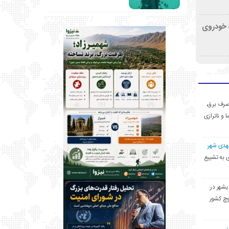
کشف خودروی
ی مصرف برق،
ا و ناترازی
مهدی شهر:
یشهری به تشییع
یشهر در
وچ کشور