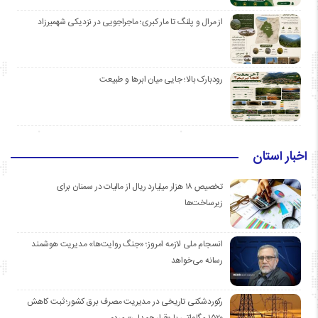
از مرال و پلنگ تا مار کبری؛ ماجراجویی در نزدیکی شهمیرزاد
رودبارک بالا؛ جایی میان ابرها و طبیعت
اخبار استان
تخصیص ۱۸ هزار میلیارد ریال از مالیات در سمنان برای
زیرساخت‌ها
انسجام ملی لازمه امروز؛ «جنگ روایت‌ها» مدیریت هوشمند
رسانه می‌خواهد
رکوردشکنی تاریخی در مدیریت مصرف برق کشور؛ ثبت کاهش
۱۵۲۰ مگاواتی با «قرار همدلی» مردم