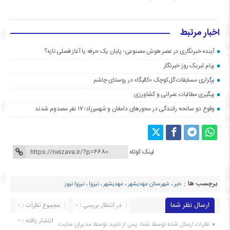
اخبار مرتبط
آینده خبرنگاری در عصر هوش مصنوعی؛ پایان یک حرفه یا آغاز فصلی تازه؟
پیام تبریک روز خبرنگار
برگزاری مسابقات گل‌کوچک «کالیگا» در روستای چاشم
پیگیری مطالبات عمرانی و کشاورزی
وقوع دو سانحه رانندگی در محورهای دامغان و شهمیرزاد؛ ۱۷ نفر مصدوم شدند
لینک کوتاه
برچسب ها :
خبر
،
شهرستان مهدیشهر
،
مهدیشهر
،
نیزوا
،
نیزوا نیوز
ارسال نظر شما
در انتظار بررسی : 0
مجموع نظرات : 0
انتشار یافته : ۰
نظرات ارسال شده توسط شما، پس از تایید توسط مدیران سایت