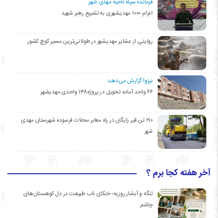
فرمانده سپاه ناحیه مهدی شهر:
اعزام ۱۰۰۰ مهدیشهری به تشییع رهبر شهید
روایتی از عشایر مهدیشهر در طولانی‌ترین مسیر کوچ کشور
نیزوا گزارش می‌دهد؛
۶۶ واحد آماده تحویل در پروژه۱۳۸ واحدی مهدیشهر
۲۱۰ تن قیر رایگان در راه معابر محلات فرسوده شهرستان مهدی
شهر
آخر هفته کجا برم ؟
تنگه و آبشار روزیه؛ خنکای ناب طبیعت در دل کوهستان‌های
چاشم