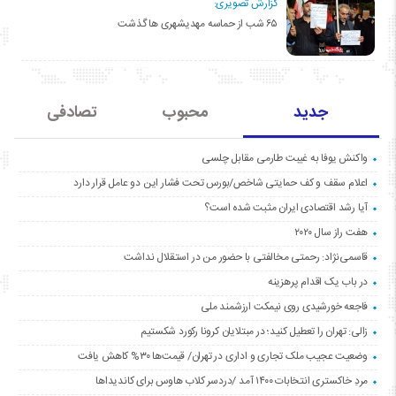
گزارش تصویری:
۶۵ شب از حماسه مهدیشهری ها گذشت
جدید
محبوب
تصادفی
واکنش یوفا به غیبت طارمی مقابل چلسی
اعلام سقف و کف حمایتی شاخص/بورس تحت فشار این دو عامل قرار دارد
آیا رشد اقتصادی ایران مثبت شده است؟
هفت راز سال ۲۰۲۰
قاسمی‌نژاد: رحمتی مخالفتی با حضور من در استقلال نداشت
در باب یک اقدام پرهزینه
فاجعه خورشیدی روی نیمکت ارزشمند ملی
زالی: تهران را تعطیل کنید؛ در مبتلایان کرونا رکورد شکستیم
وضعیت عجیب ملک تجاری و اداری در تهران/ قیمت‌ها ۳۰% کاهش یافت
مردِ خاکستری انتخابات ۱۴۰۰ آمد /دردسر کلاب هاوس برای کاندیداها