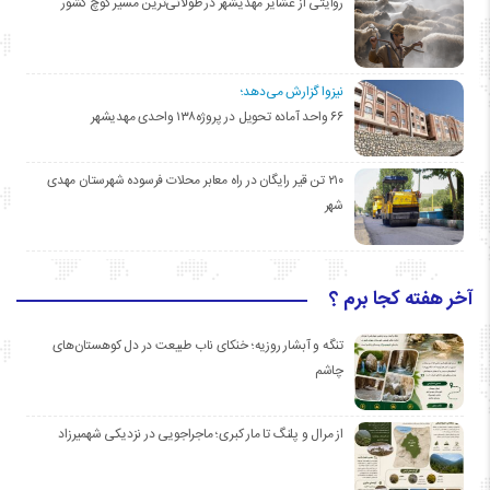
روایتی از عشایر مهدیشهر در طولانی‌ترین مسیر کوچ کشور
نیزوا گزارش می‌دهد؛
۶۶ واحد آماده تحویل در پروژه۱۳۸ واحدی مهدیشهر
۲۱۰ تن قیر رایگان در راه معابر محلات فرسوده شهرستان مهدی
شهر
آخر هفته کجا برم ؟
تنگه و آبشار روزیه؛ خنکای ناب طبیعت در دل کوهستان‌های
چاشم
از مرال و پلنگ تا مار کبری؛ ماجراجویی در نزدیکی شهمیرزاد