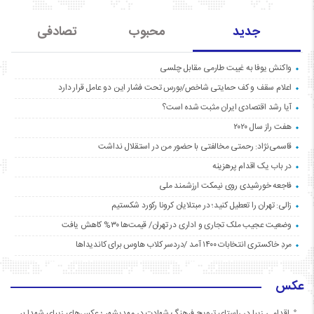
جدید
محبوب
تصادفی
واکنش یوفا به غیبت طارمی مقابل چلسی
اعلام سقف و کف حمایتی شاخص/بورس تحت فشار این دو عامل قرار دارد
آیا رشد اقتصادی ایران مثبت شده است؟
هفت راز سال ۲۰۲۰
قاسمی‌نژاد: رحمتی مخالفتی با حضور من در استقلال نداشت
در باب یک اقدام پرهزینه
فاجعه خورشیدی روی نیمکت ارزشمند ملی
زالی: تهران را تعطیل کنید؛ در مبتلایان کرونا رکورد شکستیم
وضعیت عجیب ملک تجاری و اداری در تهران/ قیمت‌ها ۳۰% کاهش یافت
مردِ خاکستری انتخابات ۱۴۰۰ آمد /دردسر کلاب هاوس برای کاندیداها
عکس
اقدامی زیبا در راستای ترویج فرهنگ شهادت در مهدیشهر ؛ عکس‌های زیبای شهدا بر